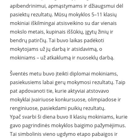
apibendrinimui, apmąstymams ir džiaugsmui dėl
pasiektų rezultatų. Mūsų mokyklos 5–11 klasių
mokiniai iškilmingai atsisveikino su dar vienais
mokslo metais, kupinais iššūkių, įgytų žinių ir
bendrų patirčių. Tai buvo laikas padėkoti
mokytojams už jų darbą ir atsidavimą, o
mokiniams – už atkaklumą ir nuoseklų darbą.
Šventės metu buvo įteikti diplomai mokiniams,
pasiekusiems labai gerų mokymosi rezultatų. Taip
pat apdovanoti tie, kurie aktyviai atstovavo
mokyklai įvairiuose konkursuose, olimpiadose ir
renginiuose, pasiekdami puikių rezultatų.
Ypač svarbi ši diena buvo II klasių mokiniams, kurie
gavo pagrindinės mokyklos baigimo pažymėjimus.
Tai simbolinis vieno ugdymo etapo pabaigos ir