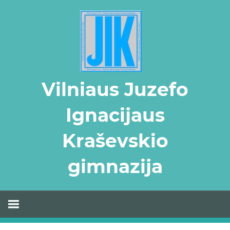
Skip
to
content
Vilniaus Juzefo
Ignacijaus
Kraševskio
gimnazija