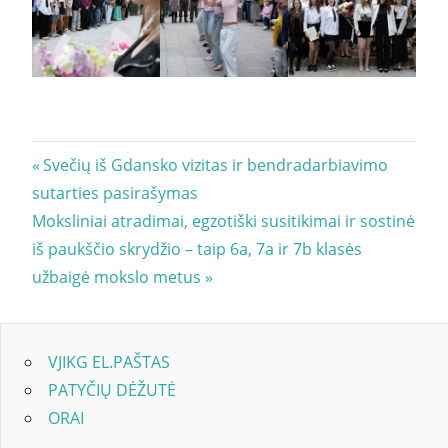
Navigacija
Previous
Svečių iš Gdansko vizitas ir bendradarbiavimo
Post:
sutarties pasirašymas
tarp
Next
Moksliniai atradimai, egzotiški susitikimai ir sostinė
įrašų
Post:
iš paukščio skrydžio – taip 6a, 7a ir 7b klasės
užbaigė mokslo metus
VJIKG EL.PAŠTAS
PATYČIŲ DĖŽUTĖ
ORAI