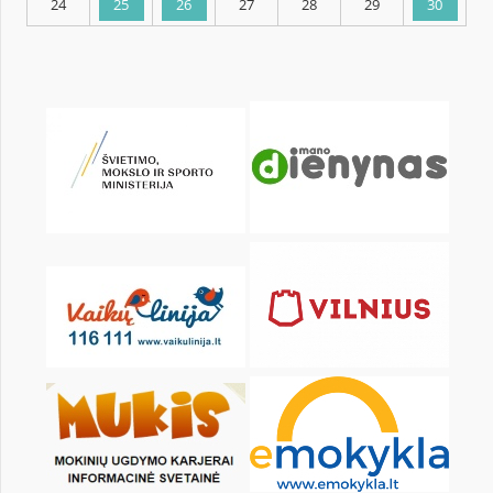
KALENDORIUS
Pr
An
Tr
Kt
Pn
Št
1
3
4
5
6
7
8