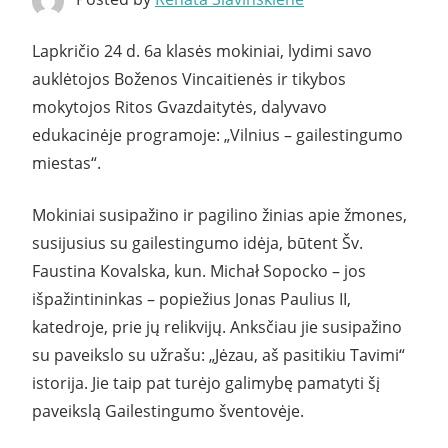
Lapkričio 24 d. 6a klasės mokiniai, lydimi savo
auklėtojos Boženos Vincaitienės ir tikybos
mokytojos Ritos Gvazdaitytės, dalyvavo
edukacinėje programoje: „Vilnius – gailestingumo
miestas“.
Mokiniai susipažino ir pagilino žinias apie žmones,
susijusius su gailestingumo idėja, būtent Šv.
Faustina Kovalska, kun. Michał Sopocko – jos
išpažintininkas – popiežius Jonas Paulius II,
katedroje, prie jų relikvijų. Anksčiau jie susipažino
su paveikslo su užrašu: „Jėzau, aš pasitikiu Tavimi“
istorija. Jie taip pat turėjo galimybę pamatyti šį
paveikslą Gailestingumo šventovėje.