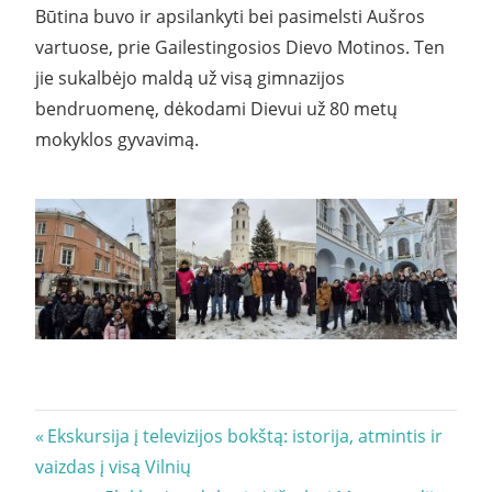
Būtina buvo ir apsilankyti bei pasimelsti Aušros
vartuose, prie Gailestingosios Dievo Motinos. Ten
jie sukalbėjo maldą už visą gimnazijos
bendruomenę, dėkodami Dievui už 80 metų
mokyklos gyvavimą.
Navigacija
Previous
Ekskursija į televizijos bokštą: istorija, atmintis ir
Post:
vaizdas į visą Vilnių
tarp