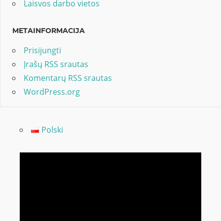
Laisvos darbo vietos
METAINFORMACIJA
Prisijungti
Įrašų RSS srautas
Komentarų RSS srautas
WordPress.org
Polski
Video
grotuvas