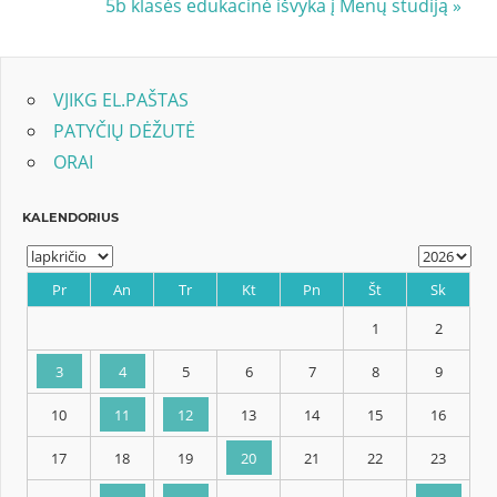
Next
5b klasės edukacinė išvyka į Menų studiją
įrašų
Post:
VJIKG EL.PAŠTAS
PATYČIŲ DĖŽUTĖ
ORAI