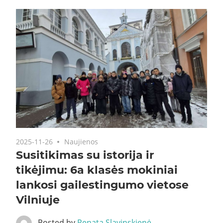
2025-11-26
Naujienos
Susitikimas su istorija ir
tikėjimu: 6a klasės mokiniai
lankosi gailestingumo vietose
Vilniuje
Posted by
Renata Slavinskienė