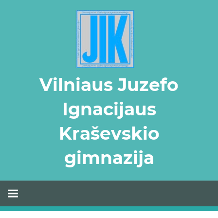
Skip
to
content
Vilniaus Juzefo
Ignacijaus
Kraševskio
gimnazija