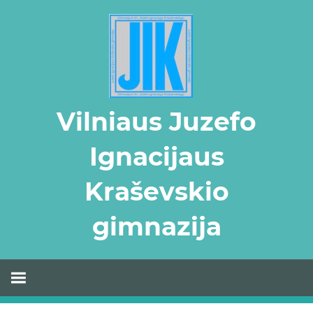
Skip
to
content
Vilniaus Juzefo
Ignacijaus
Kraševskio
gimnazija