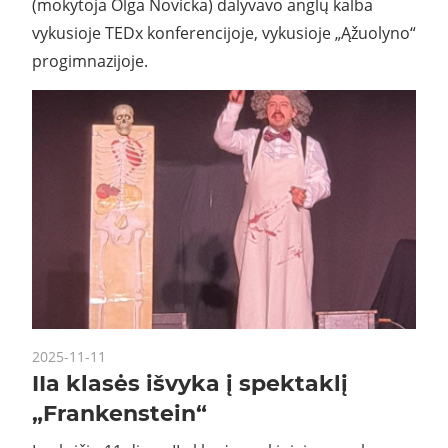
(mokytoja Olga Novicka) dalyvavo anglų kalba
vykusioje TEDx konferencijoje, vykusioje „Ąžuolyno“
progimnazijoje.
2025-11-11
IIa klasės išvyka į spektaklį
„Frankenstein“