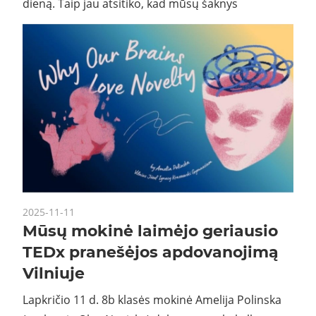
dieną. Taip jau atsitiko, kad mūsų šaknys
2025-11-11
Mūsų mokinė laimėjo geriausio
TEDx pranešėjos apdovanojimą
Vilniuje
Lapkričio 11 d. 8b klasės mokinė Amelija Polinska