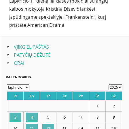
Lapkričio 11 dieną IIa klasės mokiniai su anglų
kalbos mokytoja Kristina Disevič lankėsi
įspūdingame spektaklyje „Frankenstein“, kurį
pristatė American Drama
VJIKG EL.PAŠTAS
PATYČIŲ DĖŽUTĖ
ORAI