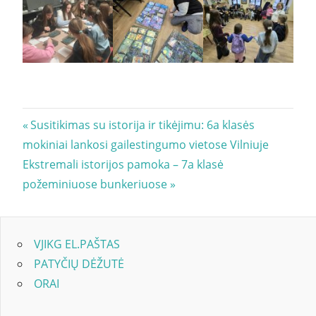
Navigacija
Previous
Susitikimas su istorija ir tikėjimu: 6a klasės
Post:
mokiniai lankosi gailestingumo vietose Vilniuje
tarp
Next
Ekstremali istorijos pamoka – 7a klasė
įrašų
Post:
požeminiuose bunkeriuose
VJIKG EL.PAŠTAS
PATYČIŲ DĖŽUTĖ
ORAI