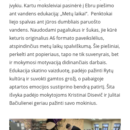
įvykiu. Kartu moksleiviai pasinėrė į Ebru piešimo
ant vandens edukaciją: „Metų laikai“. Penktokai
liejo spalvas ant jūros dumbliais paruošto
vandens. Naudodami pagaliukus ir šukas, jie kūrė
keturis originalius A6 formato paveikslėlius,
atspindinčius metų laikų spalviškumą. Šie piešiniai,
perkelti ant popieriaus, tapo ne tik suvenyrais, bet
ir mokymosi motyvaciją didinančiais darbais.
Edukacija skatino vaizduotę, padėjo pažinti Rytų
kultūrą ir suvokti gamtos grožį, o pabaigoje
aptartos emocijos sustiprino bendrą patirtį. Šita
išvyka padėjo mokytojoms Kristinai Disevič ir Julitai
Bačiulienei geriau pažinti savo mokinius.