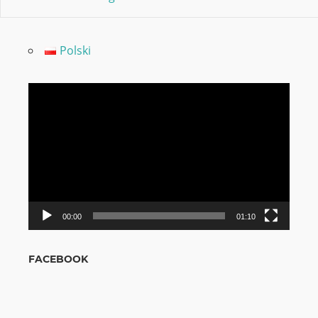
Polski
Video
grotuvas
00:00
01:10
FACEBOOK