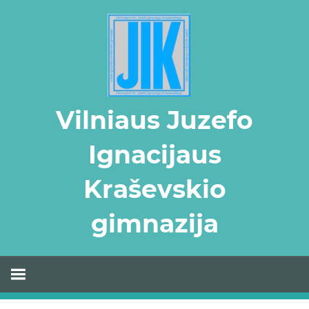
Skip
to
content
Vilniaus Juzefo
Ignacijaus
Kraševskio
gimnazija