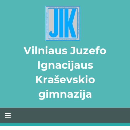
Skip
to
content
Vilniaus Juzefo
Ignacijaus
Kraševskio
gimnazija