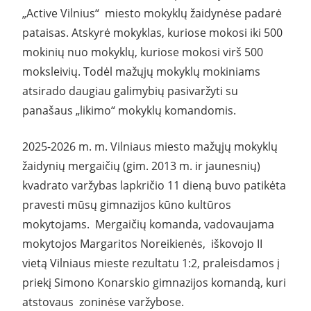
„Active Vilnius“ miesto mokyklų žaidynėse padarė
pataisas. Atskyrė mokyklas, kuriose mokosi iki 500
mokinių nuo mokyklų, kuriose mokosi virš 500
moksleivių. Todėl mažųjų mokyklų mokiniams
atsirado daugiau galimybių pasivaržyti su
panašaus „likimo“ mokyklų komandomis.
2025-2026 m. m. Vilniaus miesto mažųjų mokyklų
žaidynių mergaičių (gim. 2013 m. ir jaunesnių)
kvadrato varžybas lapkričio 11 dieną buvo patikėta
pravesti mūsų gimnazijos kūno kultūros
mokytojams. Mergaičių komanda, vadovaujama
mokytojos Margaritos Noreikienės, iškovojo II
vietą Vilniaus mieste rezultatu 1:2, praleisdamos į
priekį Simono Konarskio gimnazijos komandą, kuri
atstovaus zoninėse varžybose.