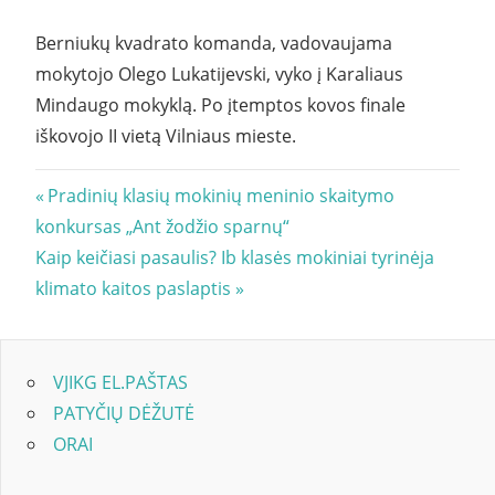
Berniukų kvadrato komanda, vadovaujama
mokytojo Olego Lukatijevski, vyko į Karaliaus
Mindaugo mokyklą. Po įtemptos kovos finale
iškovojo II vietą Vilniaus mieste.
Navigacija
Previous
Pradinių klasių mokinių meninio skaitymo
Post:
konkursas „Ant žodžio sparnų“
tarp
Next
Kaip keičiasi pasaulis? Ib klasės mokiniai tyrinėja
įrašų
Post:
klimato kaitos paslaptis
VJIKG EL.PAŠTAS
PATYČIŲ DĖŽUTĖ
ORAI