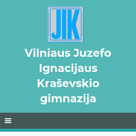
Skip
to
content
Vilniaus Juzefo
Ignacijaus
Kraševskio
gimnazija