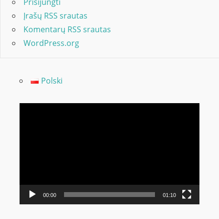
Prisijungti
Įrašų RSS srautas
Komentarų RSS srautas
WordPress.org
Polski
Video
grotuvas
00:00
01:10