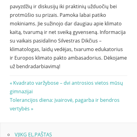
pavyzdžių ir diskusijų iki praktinių užduočių bei
protmūšio su prizais. Pamoka labai patiko
mokiniams. Jie sužinojo dar daugiau apie klimato
kaitą, tvarumą ir net sveiką gyvenseną. Informacija
su vaikais pasidalino Silvestras Dikčius –
klimatologas, laidų vedėjas, tvarumo edukatorius
ir Europos klimato pakto ambasadorius. Dėkojame
už bendradarbiavimą!
Navigacija
Previous
Kvadrato varžybose – dvi antrosios vietos mūsų
Post:
gimnazijai
tarp
Next
Tolerancijos diena: įvairovė, pagarba ir bendros
įrašų
Post:
vertybės
VJIKG EL.PAŠTAS