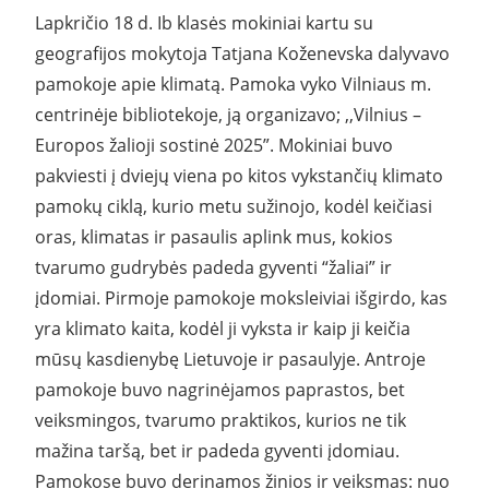
Lapkričio 18 d. Ib klasės mokiniai kartu su
geografijos mokytoja Tatjana Koženevska dalyvavo
pamokoje apie klimatą. Pamoka vyko Vilniaus m.
centrinėje bibliotekoje, ją organizavo; ,,Vilnius –
Europos žalioji sostinė 2025”. Mokiniai buvo
pakviesti į dviejų viena po kitos vykstančių klimato
pamokų ciklą, kurio metu sužinojo, kodėl keičiasi
oras, klimatas ir pasaulis aplink mus, kokios
tvarumo gudrybės padeda gyventi “žaliai” ir
įdomiai. Pirmoje pamokoje moksleiviai išgirdo, kas
yra klimato kaita, kodėl ji vyksta ir kaip ji keičia
mūsų kasdienybę Lietuvoje ir pasaulyje. Antroje
pamokoje buvo nagrinėjamos paprastos, bet
veiksmingos, tvarumo praktikos, kurios ne tik
mažina taršą, bet ir padeda gyventi įdomiau.
Pamokose buvo derinamos žinios ir veiksmas: nuo