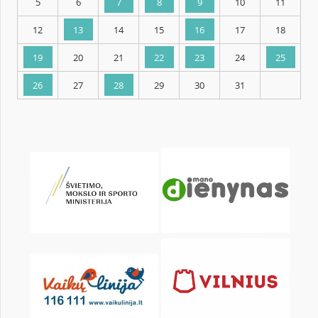
KALENDORIUS
Pr
An
Tr
Kt
Pn
Št
1
2
3