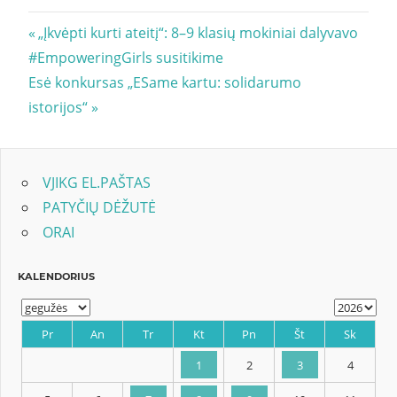
Navigacija
Previous
„Įkvėpti kurti ateitį“: 8–9 klasių mokiniai dalyvavo
Post:
#EmpoweringGirls susitikime
tarp
Next
Esė konkursas „ESame kartu: solidarumo
įrašų
Post:
istorijos“
VJIKG EL.PAŠTAS
PATYČIŲ DĖŽUTĖ
ORAI