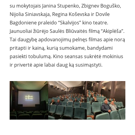
su mokytojais Janina Stupenko, Zbignev Boguško,
Nijolia Siniavskaja, Regina Koševska ir Dovile
Bagdoniene praleido “Skalvijos” kino teatre.
Jaunuoliai žiūrėjo Saulės Bliūvaitės filmą “Akiplėša”.
Tai daugybę apdovanojimų pelnęs filmas apie norą
pritapti ir kainą, kurią sumokame, bandydami
pasiekti tobulumą. Kino seansas sukrėtė mokinius
ir privertė apie labai daug ką susimąstyti.