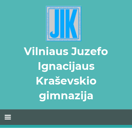
Skip
to
content
Vilniaus Juzefo
Ignacijaus
Kraševskio
gimnazija