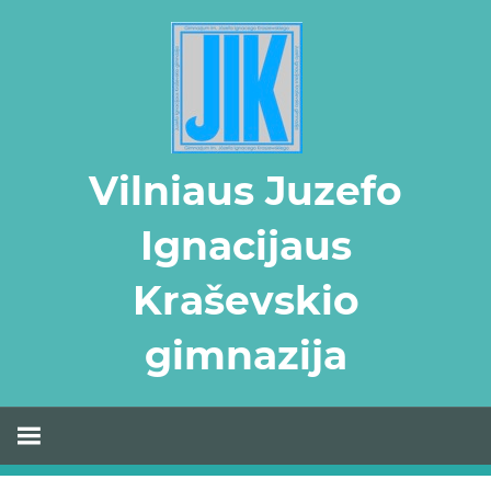
Skip
to
content
Vilniaus Juzefo
Ignacijaus
Kraševskio
gimnazija