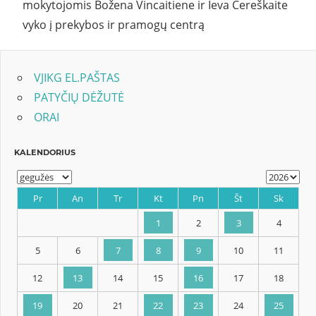
mokytojomis Božena Vincaitiene ir Ieva Čereškaite
vyko į prekybos ir pramogų centrą
VJIKG EL.PAŠTAS
PATYČIŲ DĖŽUTĖ
ORAI