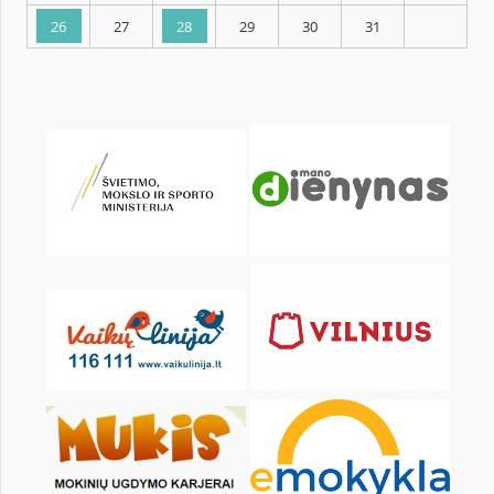
KALENDORIUS
Pr
An
Tr
Kt
Pn
Št
1
2
3
5
6
7
8
9
10
12
13
14
15
16
17
19
20
21
22
23
24