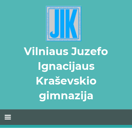
Skip
to
content
Vilniaus Juzefo
Ignacijaus
Kraševskio
gimnazija