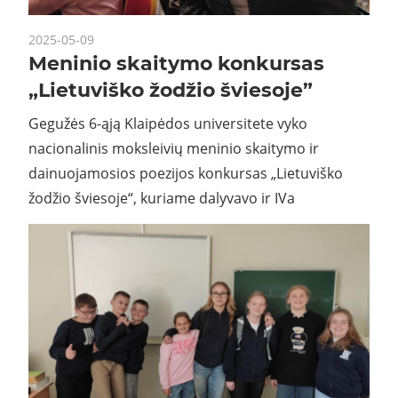
2025-05-09
Meninio skaitymo konkursas
„Lietuviško žodžio šviesoje”
Gegužės 6-ąją Klaipėdos universitete vyko
nacionalinis moksleivių meninio skaitymo ir
dainuojamosios poezijos konkursas „Lietuviško
žodžio šviesoje“, kuriame dalyvavo ir IVa