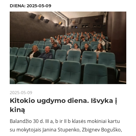
DIENA:
2025-05-09
2025-05-09
Kitokio ugdymo diena. Išvyka į
kiną
Balandžio 30 d. III a, b ir II b klasės mokiniai kartu
su mokytojais Janina Stupenko, Zbignev Boguško,