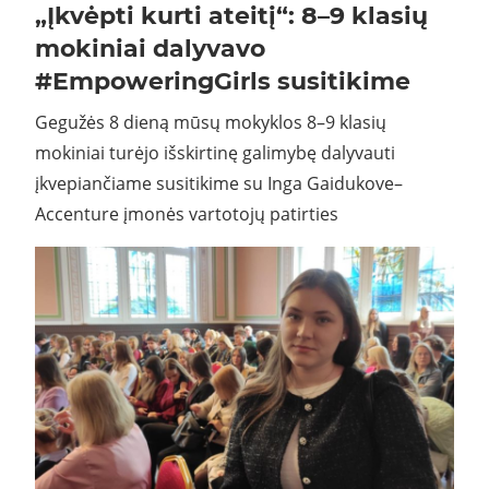
„Įkvėpti kurti ateitį“: 8–9 klasių
mokiniai dalyvavo
#EmpoweringGirls susitikime
Gegužės 8 dieną mūsų mokyklos 8–9 klasių
mokiniai turėjo išskirtinę galimybę dalyvauti
įkvepiančiame susitikime su Inga Gaidukove–
Accenture įmonės vartotojų patirties