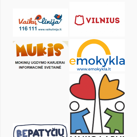
KALENDORIUS
Pr
An
Tr
Kt
Pn
Št
1
2
3
5
6
7
8
9
10
12
13
14
15
16
17