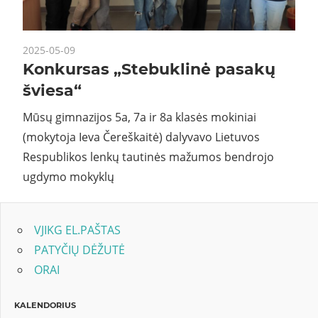
2025-05-09
Konkursas „Stebuklinė pasakų
šviesa“
Mūsų gimnazijos 5a, 7a ir 8a klasės mokiniai
(mokytoja Ieva Čereškaitė) dalyvavo Lietuvos
Respublikos lenkų tautinės mažumos bendrojo
ugdymo mokyklų
VJIKG EL.PAŠTAS
PATYČIŲ DĖŽUTĖ
ORAI