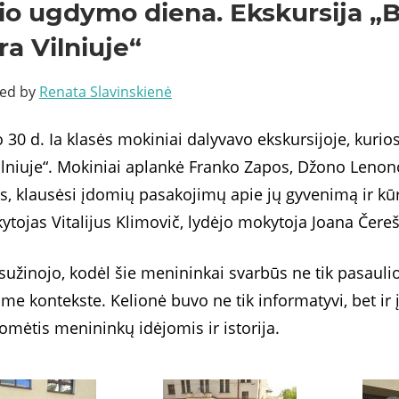
io ugdymo diena. Ekskursija „B
ra Vilniuje“
ted by
Renata Slavinskienė
 30 d. Ia klasės mokiniai dalyvavo ekskursijoje, kurio
ilniuje“. Mokiniai aplankė Franko Zapos, Džono Leno
, klausėsi įdomių pasakojimų apie jų gyvenimą ir kūr
tojas Vitalijus Klimovič, lydėjo mokytoja Joana Čereš
sužinojo, kodėl šie menininkai svarbūs ne tik pasaulio,
ame kontekste. Kelionė buvo ne tik informatyvi, bet ir 
omėtis menininkų idėjomis ir istorija.