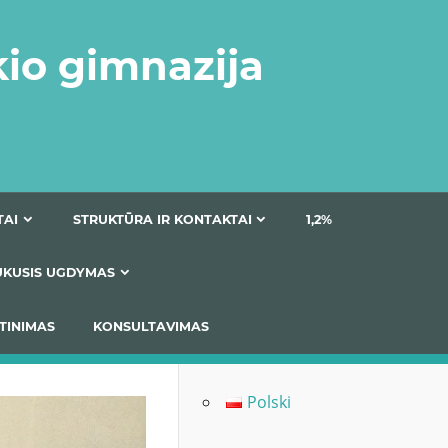
kio gimnazija
DOKUMENTAI
STRUKTŪRA IR KONTAKTAI
1
AS
ĮTRAUKUSIS UGDYMAS
IMAS / ĮSIVERTINIMAS
KONSULTAVIMAS
Polski