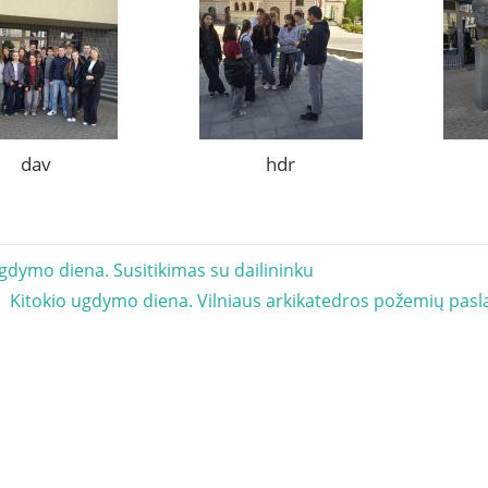
dav
hdr
acija
ugdymo diena. Susitikimas su dailininku
Next
Kitokio ugdymo diena. Vilniaus arkikatedros požemių pasl
Post: