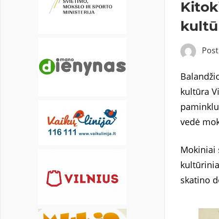
Kitok
19
20
21
22
23
24
25
kultū
26
27
28
29
30
31
Pos
Balandžio
kultūra V
paminklus
vedė moky
Mokiniai 
kultūrini
skatino d