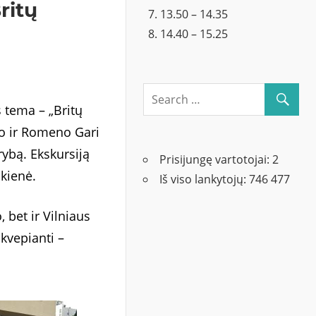
ritų
13.50 – 14.35
14.40 – 15.25
s tema – „Britų
no ir Romeno Gari
ybą. Ekskursiją
Prisijungę vartotojai:
2
kienė.
Iš viso lankytojų:
746 477
 bet ir Vilniaus
įkvepianti –