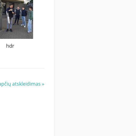
hdr
apčių atskleidimas