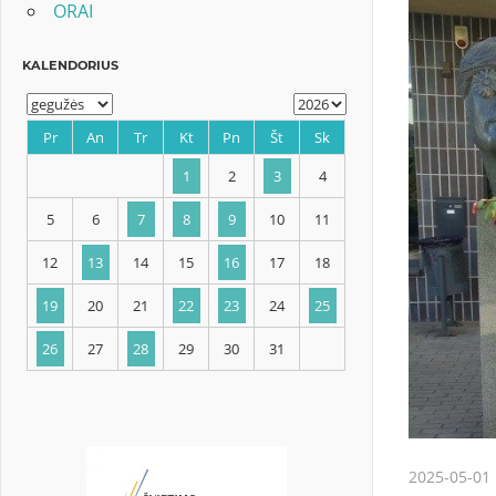
ORAI
KALENDORIUS
Pr
An
Tr
Kt
Pn
Št
Sk
1
2
3
4
5
6
7
8
9
10
11
12
13
14
15
16
17
18
2025-05-01