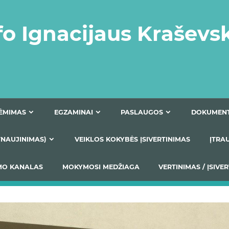
fo Ignacijaus Kraševs
PRIĖMIMAS
EGZAMINAI
PASLAUGOS
NIO ATNAUJINIMAS)
VEIKLOS KOKYBĖS ĮSIVERTINIM
S TEIKIMO KANALAS
MOKYMOSI MEDŽIAGA
VERTIN