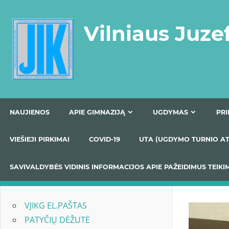
Skip
to
Vilniaus Juze
content
NAUJIENOS
APIE GIMNAZIJĄ
UGDYMAS
VIEŠIEJI PIRKIMAI
COVID-19
UTA (UGDYMO TUR
SAVIVALDYBĖS VIDINIS INFORMACIJOS APIE PAŽEIDIMU
VJIKG EL.PAŠTAS
PATYČIŲ DĖŽUTĖ