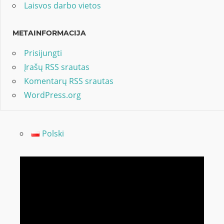
Laisvos darbo vietos
METAINFORMACIJA
Prisijungti
Įrašų RSS srautas
Komentarų RSS srautas
WordPress.org
Polski
Video
grotuvas