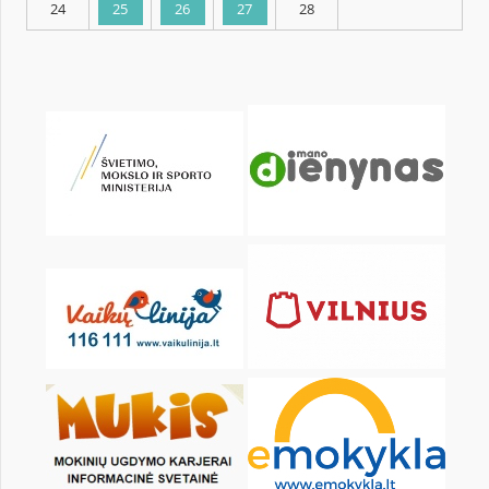
KALENDORIUS
Pr
An
Tr
Kt
Pn
Št