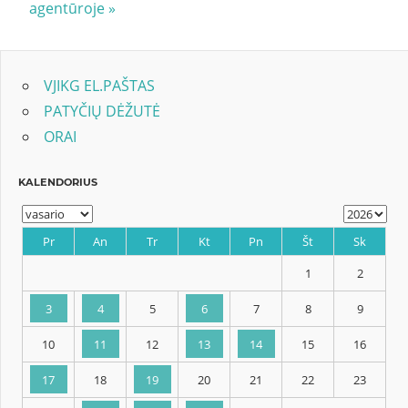
Post:
agentūroje
įrašų
VJIKG EL.PAŠTAS
PATYČIŲ DĖŽUTĖ
ORAI