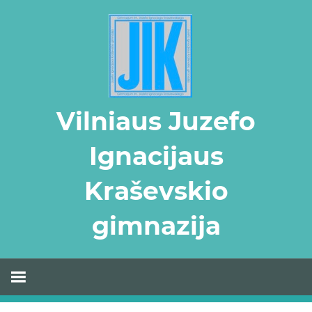
Skip
to
content
Vilniaus Juzefo
Ignacijaus
Kraševskio
gimnazija