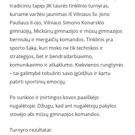
tradiciniu tapęs JIK taurės tinklinio turnyras,
kuriame varžėsi jaunimas iš Vilniaus šv. Jono
Pauliaus II-ojo, Vilniaus Simono Konarskio
gimnazijų, Mickūnų gimnazijos ir mūsų gimnazijos
berniukų ir mergaičių komandos. Tinklinis yra
sporto šaka, kuri moko ne tik technikos ir
strategijos, bet ir bendradarbiavimo,
komunikavimo ir atkaklumo. Kiekvienos rungtynės
– tai galimybė tobulinti savo įgūdžius ir kartu
patirti sportinių emocijų.
Po sunkios ir įnirtingos kovos paaiškėjo
nugalėtojai. Džiugu, kad ant nugalėtojų pakylos
stovėjo abi mūsų gimnazijos komandos.
Turnyro rezultatai: