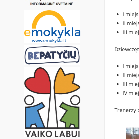
I miej
II mie
III mi
Dziewczęt
I miej
II mie
III mi
IV mie
Trenerzy d