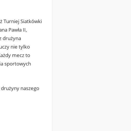
 Turniej Siatkówki
na Pawła II,
z drużyna
czy nie tylko
 Każdy mecz to
ia sportowych
bie drużyny naszego