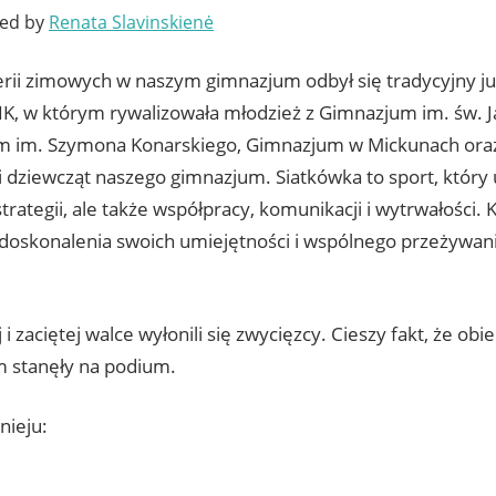
ted by
Renata Slavinskienė
erii zimowych w naszym gimnazjum odbył się tradycyjny już
IK, w którym rywalizowała młodzież z Gimnazjum im. św. Ja
 im. Szymona Konarskiego, Gimnazjum w Mickunach ora
 dziewcząt naszego gimnazjum. Siatkówka to sport, który u
 strategii, ale także współpracy, komunikacji i wytrwałości.
 doskonalenia swoich umiejętności i wspólnego przeżywan
j i zaciętej walce wyłonili się zwycięzcy. Cieszy fakt, że o
 stanęły na podium.
nieju: