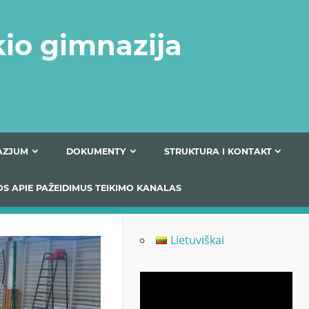
kio gimnazija
FERTA GIMNAZJUM
DOKUMENTY
STRUKTURA
 INFORMACIJOS APIE PAŽEIDIMUS TEIKIMO KANALAS
Lietuviškai
Odtwarzacz
video