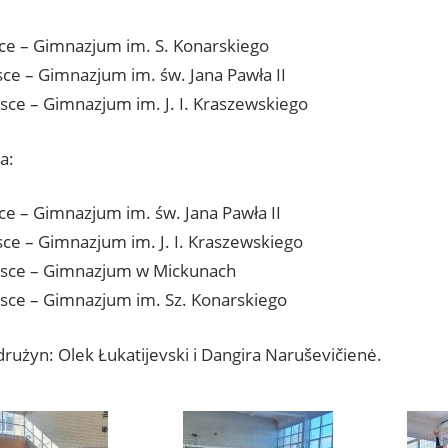
sce – Gimnazjum im. S. Konarskiego
jsce – Gimnazjum im. św. Jana Pawła II
ejsce – Gimnazjum im. J. I. Kraszewskiego
a:
sce – Gimnazjum im. św. Jana Pawła II
jsce – Gimnazjum im. J. I. Kraszewskiego
ejsce – Gimnazjum w Mickunach
jsce – Gimnazjum im. Sz. Konarskiego
rużyn: Olek Łukatijevski i Dangira Naruševičienė.