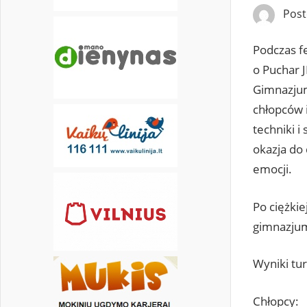
Pos
Podczas f
o Puchar J
Gimnazjum
chłopców i
techniki i
okazja do
emocji.
Po ciężkie
gimnazjum
Wyniki tur
Chłopcy: