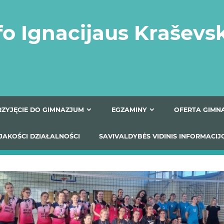
fo Ignacijaus Kraševs
PRZYJĘCIE DO GIMNAZJUM
EGZAMINY
O
YNIKI JAKOŚCI DZIAŁALNOŚCI
SAVIVALDYBĖS VIDINIS