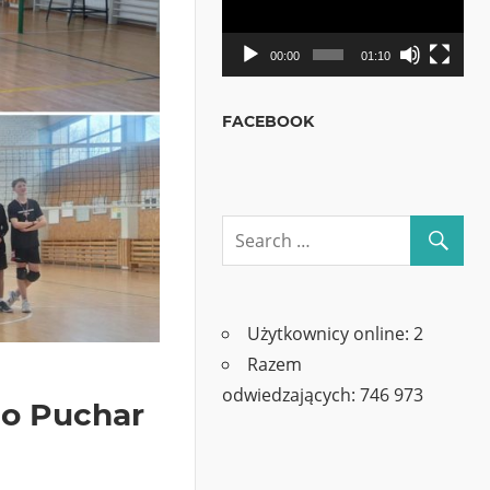
00:00
01:10
FACEBOOK
Użytkownicy online:
2
Razem
odwiedzających:
746 973
 o Puchar