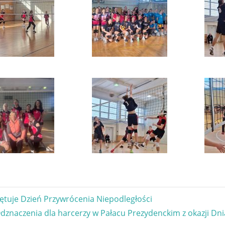
gacja
iętuje Dzień Przywrócenia Niepodległości
ext
dznaczenia dla harcerzy w Pałacu Prezydenckim z okazji Dnia
u