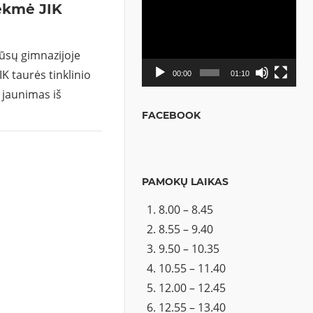
kmė JIK
Video
grotuvas
sų gimnazijoje
IK taurės tinklinio
00:00
01:10
 jaunimas iš
FACEBOOK
PAMOKŲ LAIKAS
8.00 – 8.45
8.55 – 9.40
9.50 – 10.35
10.55 – 11.40
12.00 – 12.45
12.55 – 13.40