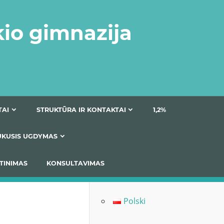
kio gimnazija
DOKUMENTAI
STRUKTŪRA IR KONTAKTAI
1
AS
ĮTRAUKUSIS UGDYMAS
IMAS / ĮSIVERTINIMAS
KONSULTAVIMAS
Polski