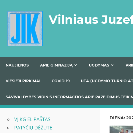
Skip
to
Vilniaus Juze
content
NAUJIENOS
APIE GIMNAZIJĄ
UGDYMAS
VIEŠIEJI PIRKIMAI
COVID-19
UTA (UGDYMO TUR
SAVIVALDYBĖS VIDINIS INFORMACIJOS APIE PAŽEIDIMU
DIENA:
202
VJIKG EL.PAŠTAS
PATYČIŲ DĖŽUTĖ