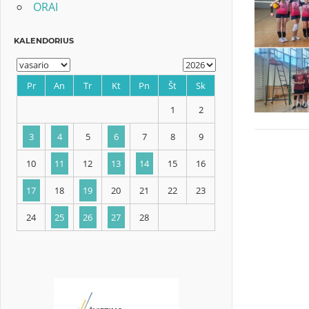
ORAI
KALENDORIUS
Pr
An
Tr
Kt
Pn
Št
Sk
1
2
3
4
5
6
7
8
9
10
11
12
13
14
15
16