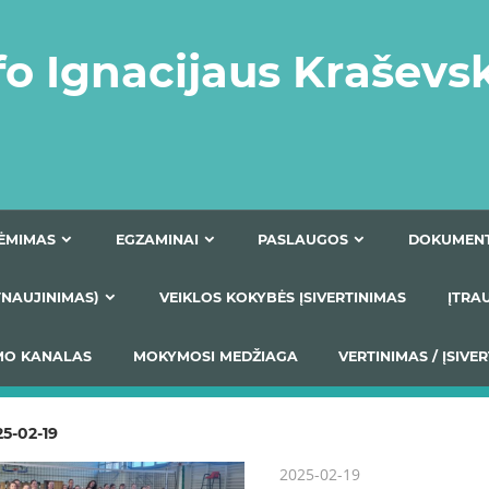
fo Ignacijaus Kraševs
PRIĖMIMAS
EGZAMINAI
PASLAUGOS
NIO ATNAUJINIMAS)
VEIKLOS KOKYBĖS ĮSIVERTINIM
S TEIKIMO KANALAS
MOKYMOSI MEDŽIAGA
VERTIN
5-02-19
2025-02-19