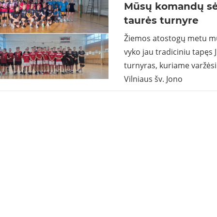
Mūsų komandų sė
taurės turnyre
Žiemos atostogų metu mū
vyko jau tradiciniu tapęs J
turnyras, kuriame varžėsi
Vilniaus šv. Jono