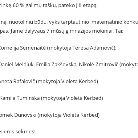
rinkę 60 % galimų taškų, pateko į II etapą.
eną, nuotoliniu būdu, vyks tarptautinio matematinio ko
pas. Jame dalyvaus 7 mūsų gimnazijos mokiniai. Tai:
 Kornelija Semenaitė (mokytoja Teresa Adamovič);
Daniel Meldiuk, Emilia Zakševska, Nikolė Zmitrovič (mokyto
Aneta Rafalovič (mokytoja Violeta Kerbed)
: Kamila Tuminska (mokytoja Violeta Kerbed)
 Tomek Dunovski (mokytoja Violeta Kerbed)
isiems sėkmės!