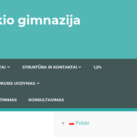
kio gimnazija
DOKUMENTAI
STRUKTŪRA IR KONTAKTAI
1
AS
ĮTRAUKUSIS UGDYMAS
IMAS / ĮSIVERTINIMAS
KONSULTAVIMAS
Polski