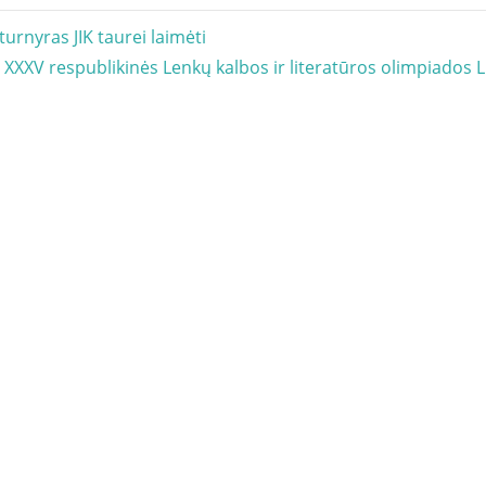
acija
 turnyras JIK taurei laimėti
Next
XXXV respublikinės Lenkų kalbos ir literatūros olimpiados L
Post: