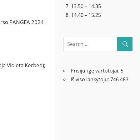
13.50 – 14.35
14.40 – 15.25
nkurso PANGEA 2024
ja Violeta Kerbed);
Prisijungę vartotojai:
5
Iš viso lankytojų:
746 483