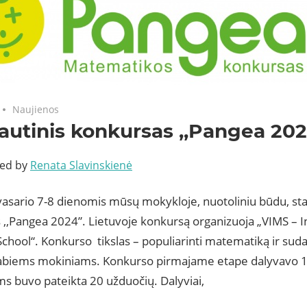
Naujienos
autinis konkursas ,,Pangea 20
ted by
Renata Slavinskienė
asario 7-8 dienomis mūsų mokykloje, nuotoliniu būdu, sta
 ,,Pangea 2024”. Lietuvoje konkursą organizuoja „VIMS – I
chool“. Konkurso tikslas – populiarinti matematiką ir sud
gabiems mokiniams. Konkurso pirmajame etape dalyvavo 17
ems buvo pateikta 20 užduočių. Dalyviai,