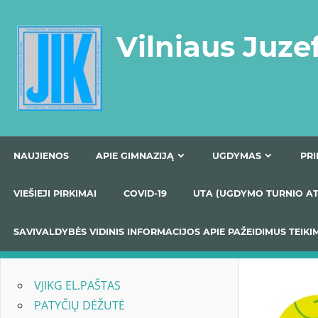
Skip
to
Vilniaus Juze
content
NAUJIENOS
APIE GIMNAZIJĄ
UGDYMAS
VIEŠIEJI PIRKIMAI
COVID-19
UTA (UGDYMO TUR
SAVIVALDYBĖS VIDINIS INFORMACIJOS APIE PAŽEIDIMU
VJIKG EL.PAŠTAS
PATYČIŲ DĖŽUTĖ