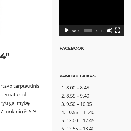
Video
grotuvas
00:00
01:10
FACEBOOK
24”
PAMOKŲ LAIKAS
rtavo tarptautinis
8.00 – 8.45
nternational
8.55 – 9.40
aryti galimybę
9.50 – 10.35
 mokinių iš 5-9
10.55 – 11.40
12.00 – 12.45
12.55 – 13.40