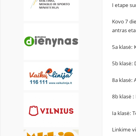
19
20
21
22
23
24
25
I etape su
26
27
28
29
Kovo 7 di
antras eta
5a klasė:
5b klasė: 
8a klasė: 
8b klasė 
Ia klasė:
Linkime v