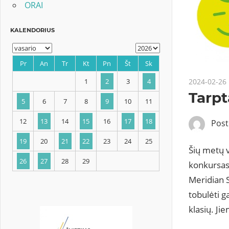
ORAI
2024-02-26
Tarpt
KALENDORIUS
Pos
Pr
An
Tr
Kt
Pn
Št
Sk
Šių metų v
1
2
3
4
konkursas
Meridian S
5
6
7
8
9
10
11
tobulėti 
12
13
14
15
16
17
18
klasių. Ji