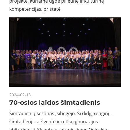
projekte, kuriame ugdė pilietinę ir kultūrinę
kompetencijas, pristatė
2024-02-13
70-osios laidos šimtadienis
Šimtadienių sezonas įsibėgėjo. Šį didįjį renginį –
šimtadienį – atšventė ir mūsų gimnazijos
abiturientai. Skambant pirmiesiems Oginskio