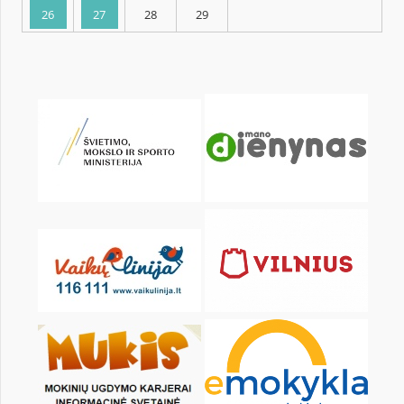
KALENDORIUS
Pr
An
Tr
Kt
Pn
Št
1
2
3
5
6
7
8
9
10