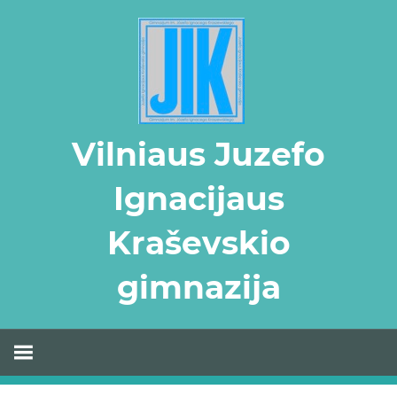
Skip
to
content
Vilniaus Juzefo
Ignacijaus
Kraševskio
gimnazija