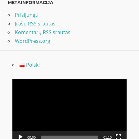
METAINFORMACIJA
Prisijungti
Įrašų RSS srautas
Komentarų RSS srautas
WordPress.org
Polski
Video
grotuvas
00:00
01:10