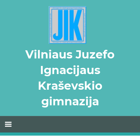
Skip
to
content
Vilniaus Juzefo
Ignacijaus
Kraševskio
gimnazija