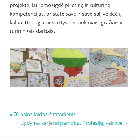
projekte, kuriame ugdė pilietinę ir kultūrinę
kompetencijas, pristatė save ir savo šalį vokiečių
kalba. Džiaugiamės aktyviais mokiniais, gražiais ir
turiningais darbais.
Navigacija
Previous
70-osios laidos šimtadienis
Post:
Next
Ugdymo karjerai pamoka ,,Profesijų įvairovė”
tarp
Post: