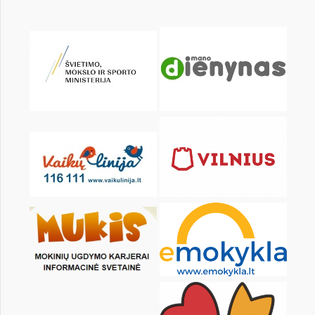
KALENDORIUS
Pr
An
Tr
Kt
Pn
Št
1
2
3
5
6
7
8
9
10
12
13
14
15
16
17
19
20
21
22
23
24
26
27
28
29