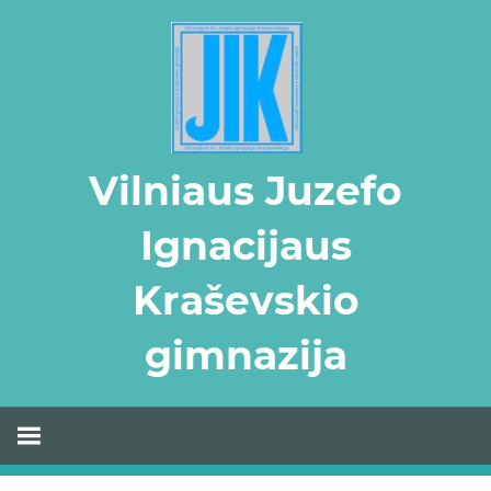
Skip
to
content
Vilniaus Juzefo
Ignacijaus
Kraševskio
gimnazija