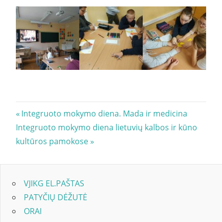
Navigacija
Previous
Integruoto mokymo diena. Mada ir medicina
Next
Post:
Integruoto mokymo diena lietuvių kalbos ir kūno
tarp
Post:
kultūros pamokose
įrašų
VJIKG EL.PAŠTAS
PATYČIŲ DĖŽUTĖ
ORAI