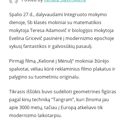
Spalio 27 d., dalyvaudami Integruoto mokymo
dienoje, 5b klasės mokiniai su matematikos
mokytoja Teresa Adamovič ir biologijos mokytoja
Evelina Gricevič pasinėrė į modernizmo epochoje
vykusį fantastikos ir galvosūkių pasaulį.
Pirmąjį filmą „Kelionė į Mėnulį“ mokiniai žiūrėjo
spalvotai, vėliau kūrė reklaminius filmo plakatus ir
palygino su tuometiniu originalu.
Tikrasis iššūkis buvo sudėlioti geometrines figūras
pagal kinų techniką “Tangram”, kuri žinoma jau
apie 3000 metų, tačiau į Europą atkeliavo tik
modernizmo laikotarpiu.