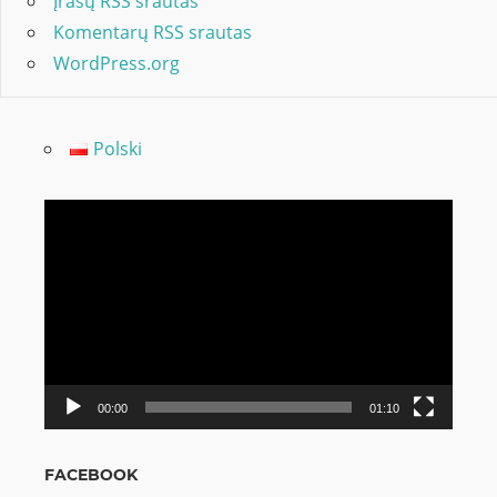
Įrašų RSS srautas
Komentarų RSS srautas
WordPress.org
Polski
Video
grotuvas
00:00
01:10
FACEBOOK