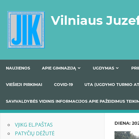
Skip
to
Vilniaus Juze
content
NAUJIENOS
APIE GIMNAZIJĄ
UGDYMAS
VIEŠIEJI PIRKIMAI
COVID-19
UTA (UGDYMO TUR
SAVIVALDYBĖS VIDINIS INFORMACIJOS APIE PAŽEIDIMU
DIENA:
202
VJIKG EL.PAŠTAS
PATYČIŲ DĖŽUTĖ