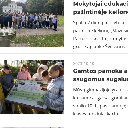
Mokytojai edukaci
pažintinėje kelion
Spalio 7 dieną mokytojai 
pažintinę kelionę „Mažosi
Pamario krašto įdomybės
grupė aplankė Švėkšnos
2023-10-10
Gamtos pamoka a
saugomus augalu
Mūsų gimnazijoje yra uni
kuriame auga saugomi aug
spalio 10 d., pasinaudoję
klasės mokiniai kartu