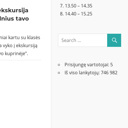
13.50 – 14.35
ekskursija
14.40 – 15.25
lnius tavo
niai kartu su klasės
 vyko į ekskursiją
vo kuprinėje”.
Prisijungę vartotojai:
5
Iš viso lankytojų:
746 982