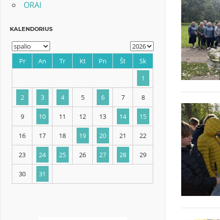
ORAI
KALENDORIUS
Pr
An
Tr
Kt
Pn
Št
Sk
1
2
3
4
5
6
7
8
9
10
11
12
13
14
15