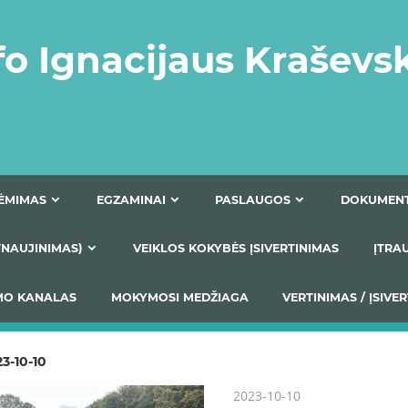
fo Ignacijaus Kraševs
PRIĖMIMAS
EGZAMINAI
PASLAUGOS
NIO ATNAUJINIMAS)
VEIKLOS KOKYBĖS ĮSIVERTINIM
S TEIKIMO KANALAS
MOKYMOSI MEDŽIAGA
VERTIN
3-10-10
2023-10-10