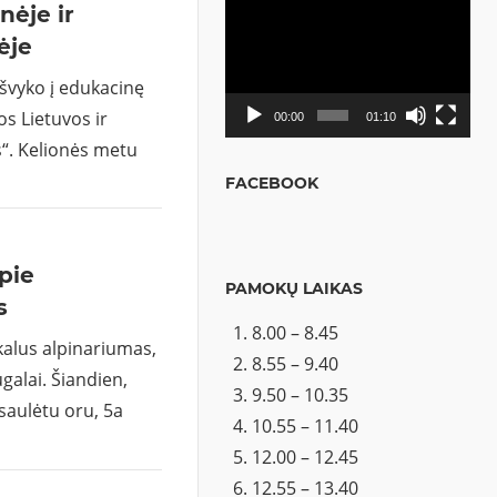
nėje ir
Video
ėje
grotuvas
išvyko į edukacinę
os Lietuvos ir
00:00
01:10
“. Kelionės metu
FACEBOOK
pie
PAMOKŲ LAIKAS
s
8.00 – 8.45
kalus alpinariumas,
8.55 – 9.40
alai. Šiandien,
9.50 – 10.35
 saulėtu oru, 5a
10.55 – 11.40
12.00 – 12.45
12.55 – 13.40