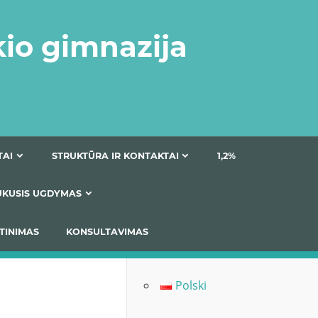
kio gimnazija
DOKUMENTAI
STRUKTŪRA IR KONTAKTAI
1
AS
ĮTRAUKUSIS UGDYMAS
IMAS / ĮSIVERTINIMAS
KONSULTAVIMAS
Polski