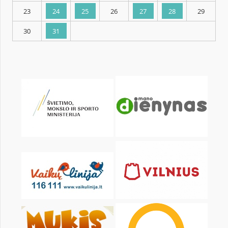
KALENDORIUS
Pr
An
Tr
Kt
Pn
Št
2
3
4
5
6
7
9
10
11
12
13
14
16
17
18
19
20
21