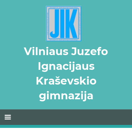
Skip
to
content
Vilniaus Juzefo
Ignacijaus
Kraševskio
gimnazija