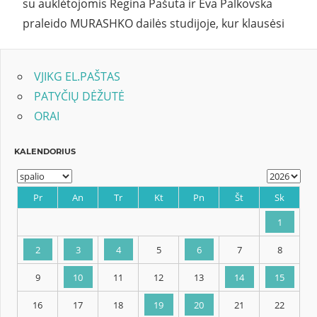
su auklėtojomis Regina Pašuta ir Eva Palkovska
praleido MURASHKO dailės studijoje, kur klausėsi
VJIKG EL.PAŠTAS
PATYČIŲ DĖŽUTĖ
ORAI