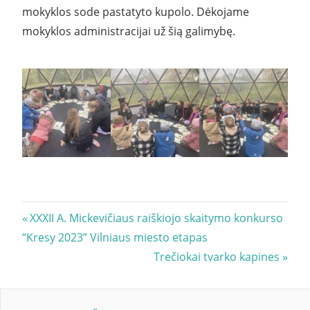
mokyklos sode pastatyto kupolo. Dėkojame
mokyklos administracijai už šią galimybę.
Navigacija
Previous
XXXII A. Mickevičiaus raiškiojo skaitymo konkurso
Post:
“Kresy 2023” Vilniaus miesto etapas
tarp
Next
Trečiokai tvarko kapines
įrašų
Post: