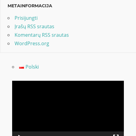
METAINFORMACIJA
Prisijungti
Įrašų RSS srautas
Komentarų RSS srautas
WordPress.org
Polski
Video
grotuvas