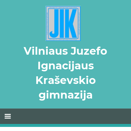
Skip
to
content
Vilniaus Juzefo
Ignacijaus
Kraševskio
gimnazija