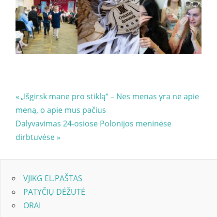
Navigacija
Previous
„Išgirsk mane pro stiklą“ – Nes menas yra ne apie
Post:
meną, o apie mus pačius
tarp
Next
Dalyvavimas 24-osiose Polonijos meninėse
įrašų
Post:
dirbtuvėse
VJIKG EL.PAŠTAS
PATYČIŲ DĖŽUTĖ
ORAI