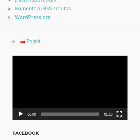
Komentarų RSS srautas
WordPress.org
Polski
Video
grotuvas
00:00
01:10
FACEBOOK