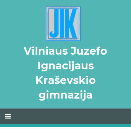
Skip
to
content
Vilniaus Juzefo
Ignacijaus
Kraševskio
gimnazija