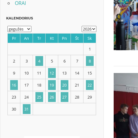
ORAI
KALENDORIUS
Pr
An
Tr
Kt
Pn
Št
Sk
1
2
3
4
5
6
7
8
9
10
11
12
13
14
15