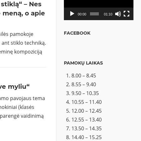
stiklą“ – Nes
 meną, o apie
00:00
01:10
FACEBOOK
dailės pamokoje
nt stiklo techniką.
eminę kompoziciją
PAMOKŲ LAIKAS
8.00 – 8.45
8.55 – 9.40
ve myliu“
9.50 – 10.35
iamo pavojaus tema
10.55 – 11.40
mokiniai (klasės
12.00 – 12.45
 parengė vaidinimą
12.55 – 13.40
13.50 – 14.35
14.40 – 15.25