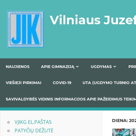
Skip
to
Vilniaus Juze
content
NAUJIENOS
APIE GIMNAZIJĄ
UGDYMAS
VIEŠIEJI PIRKIMAI
COVID-19
UTA (UGDYMO TUR
SAVIVALDYBĖS VIDINIS INFORMACIJOS APIE PAŽEIDIMU
DIENA:
20
VJIKG EL.PAŠTAS
PATYČIŲ DĖŽUTĖ