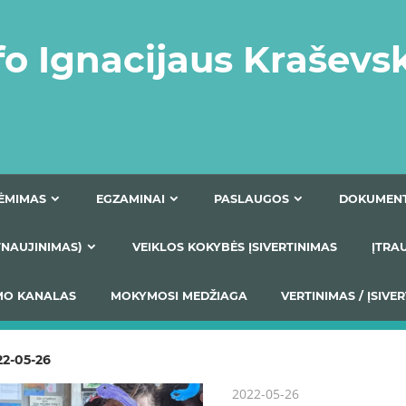
fo Ignacijaus Kraševs
PRIĖMIMAS
EGZAMINAI
PASLAUGOS
NIO ATNAUJINIMAS)
VEIKLOS KOKYBĖS ĮSIVERTINIM
S TEIKIMO KANALAS
MOKYMOSI MEDŽIAGA
VERTIN
22-05-26
2022-05-26