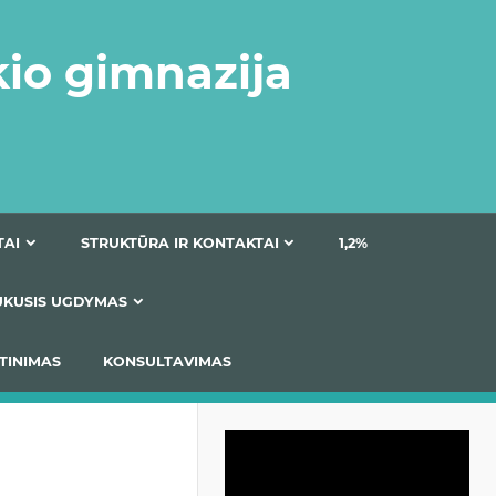
kio gimnazija
DOKUMENTAI
STRUKTŪRA IR KONTAKTAI
1
AS
ĮTRAUKUSIS UGDYMAS
IMAS / ĮSIVERTINIMAS
KONSULTAVIMAS
Video
grotuvas