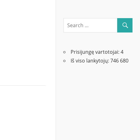
Prisijungę vartotojai:
4
Iš viso lankytojų:
746 680