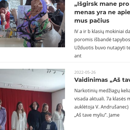
„Išgirsk mane pro 
menas yra ne apie
mus pačius
IV a ir b klasių mokiniai 
poromis išbandė tapybos a
Užduotis buvo nutapyti t
ant
2022-05-26
Vaidinimas „Aš ta
Narkotinių medžiagų kel
visada aktuali. 7a klasės 
auklėtoja V. Andrušanec)
„Aš tave myliu”. Jame