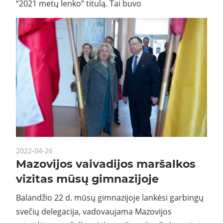
“2021 metų lenko” titulą. Tai buvo
2022-04-26
Mazovijos vaivadijos maršalkos
vizitas mūsų gimnazijoje
Balandžio 22 d. mūsų gimnazijoje lankėsi garbingų
svečių delegacija, vadovaujama Mazovijos