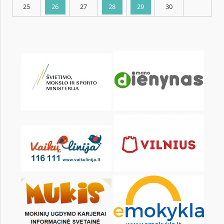
KALENDORIUS
Pr
An
Tr
Kt
Pn
Št
1
2
4
5
6
7
8
9