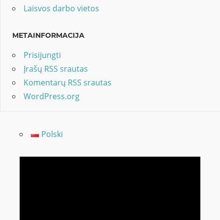
Laisvos darbo vietos
METAINFORMACIJA
Prisijungti
Įrašų RSS srautas
Komentarų RSS srautas
WordPress.org
Polski
Video
grotuvas