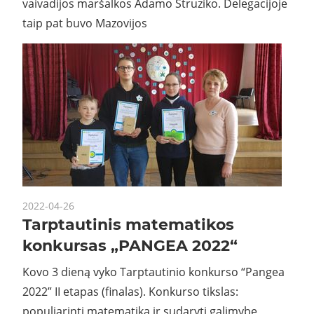
vaivadijos maršalkos Adamo Struziko. Delegacijoje
taip pat buvo Mazovijos
2022-04-26
Tarptautinis matematikos
konkursas „PANGEA 2022“
Kovo 3 dieną vyko Tarptautinio konkurso “Pangea
2022” II etapas (finalas). Konkurso tikslas:
populiarinti matematiką ir sudaryti galimybę