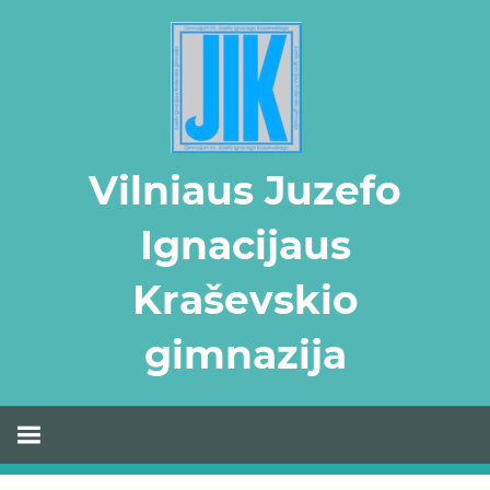
Skip
to
content
Vilniaus Juzefo
Ignacijaus
Kraševskio
gimnazija