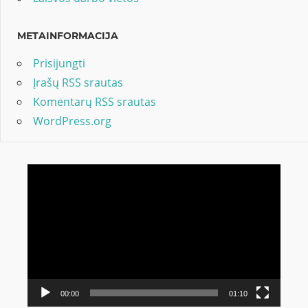
METAINFORMACIJA
Prisijungti
Įrašų RSS srautas
Komentarų RSS srautas
WordPress.org
Video
grotuvas
00:00
01:10