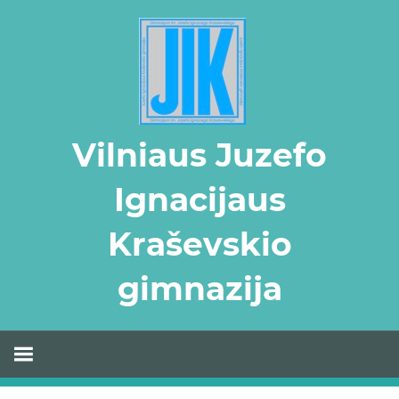
Skip
to
content
Vilniaus Juzefo
Ignacijaus
Kraševskio
gimnazija