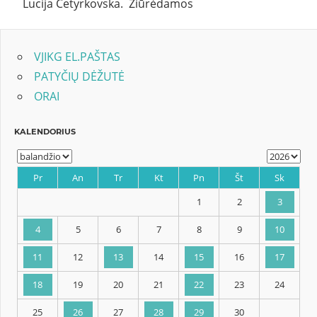
Lucija Četyrkovska. Žiūrėdamos
VJIKG EL.PAŠTAS
PATYČIŲ DĖŽUTĖ
ORAI