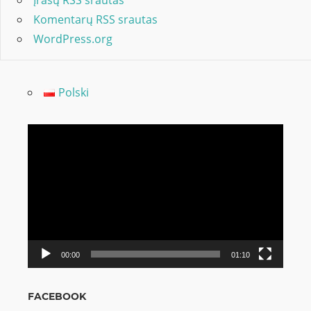
Įrašų RSS srautas
Komentarų RSS srautas
WordPress.org
Polski
Video
grotuvas
00:00
01:10
FACEBOOK