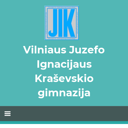
Skip
to
content
Vilniaus Juzefo
Ignacijaus
Kraševskio
gimnazija