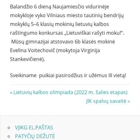
Balandžio 6 dieną Naujamiesčio vidurinėje
mokykloje vyko Vilniaus miesto tautinių bendrijų
mokyklų 5–6 klasių mokinių lietuvių kalbos
raštingumo konkursas „Lietuviškai rašyti moku!“.
Mūsų gimnazijai atstovavo 6b klasės mokinė
Evelina Voitechovič (mokytoja Virginija
Stankevičienė).
Sveikiname puikiai pasirodžius ir užėmus III vietą!
Navigacija
Previous
Lietuvių kalbos olimpiada (2022 m. šalies etapas)
Post:
Next
JIK spalvų savaitė
tarp
Post:
įrašų
VJIKG EL.PAŠTAS
PATYČIŲ DĖŽUTĖ