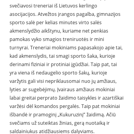
svečiavosi treneriai iš Lietuvos kerlingo
asocijacijos. Atvežtos įrangos pagalba, gimnazijos
sporto salė per kelias minutes virto salės
akmenslydžio aikštynu, kuriame net penkias
pamokas vyko smagios treniruotės ir mini
turnyrai. Treneriai mokiniams papasakojo apie tai,
kad akmenslydis, tai smagi sporto šaka, kurioje
derinami fiziniai ir protiniai įgūdžiai. Taip pat, tai
yra viena iš nedaugelio sporto šakų, kurioje
varžytis gali visi nepriklausomai nuo jų amžiaus,
lyties ar sugebėjimų. Įvairaus amžiaus mokiniai
labai greitai perprato žaidimo taisykles ir azartiškai
varžėsi dėl komandos pergalės. Taip pat mokiniai
išbandė ir pramoginį „Kukuruzinį” žaidimą. Ačiū
svečiams už suteiktas žinias, gerą nuotaiką ir
saldainiukus atidžiausiems dalyviams.