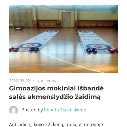
2022-03-22
Naujienos
Gimnazijos mokiniai išbandė
salės akmenslydžio žaidimą
Posted by
Renata Slavinskienė
Antradienį, kovo 22 dieną, mūsų gimnazijoje