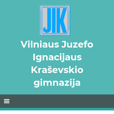
Skip
to
content
Vilniaus Juzefo
Ignacijaus
Kraševskio
gimnazija