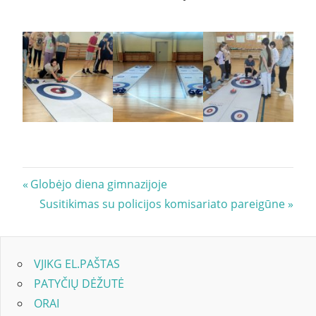
Navigacija
Previous
Globėjo diena gimnazijoje
Post:
Next
Susitikimas su policijos komisariato pareigūne
tarp
Post:
įrašų
VJIKG EL.PAŠTAS
PATYČIŲ DĖŽUTĖ
ORAI