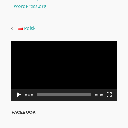
WordPress.org
Polski
Video
grotuvas
00:00
01:10
FACEBOOK