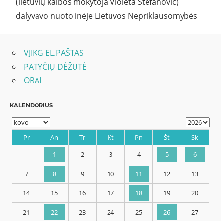
(lietuvių kalbos mokytoja Violeta Stefanovič)
dalyvavo nuotolinėje Lietuvos Nepriklausomybės
VJIKG EL.PAŠTAS
PATYČIŲ DĖŽUTĖ
ORAI