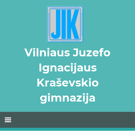
Skip
to
content
Vilniaus Juzefo
Ignacijaus
Kraševskio
gimnazija