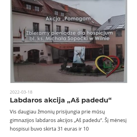
2022-03-18
Labdaros akcija „Aš padedu“
Vis daugiau žmonių prisijungia prie mūsų
gimnazijos labdaros akcijos „Aš padedu“. Šį mėnesį
hospisui buvo skirta 31 euras ir 10