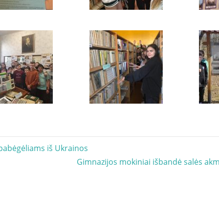
acija
pabėgėliams iš Ukrainos
Next
Gimnazijos mokiniai išbandė salės ak
Post: