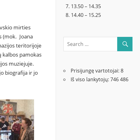
13.50 – 14.35
14.40 – 15.25
vskio mirties
as (mok. Joana
zijos teritorijoje
nkų kalbos pamokas
ijos muziejuje.
Prisijungę vartotojai:
8
biografija ir jo
Iš viso lankytojų:
746 486