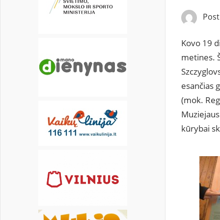
21
22
23
24
25
26
27
Pos
28
29
30
31
Kovo 19 d
metines. Š
Szczyglovs
esančias g
(mok. Regi
Muziejaus 
kūrybai sk