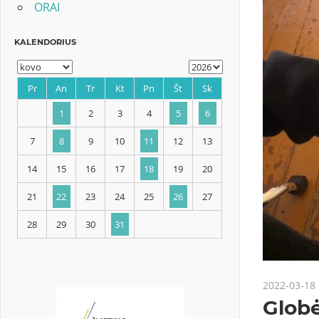
ORAI
KALENDORIUS
Pr
An
Tr
Kt
Pn
Št
Sk
1
2
3
4
5
6
7
8
9
10
11
12
13
2022-03-18
14
15
16
17
18
19
20
Globė