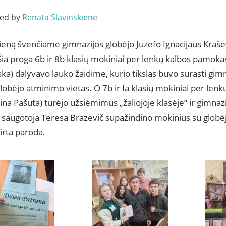
ted by
Renata Slavinskienė
ieną švenčiame gimnazijos globėjo Juzefo Ignacijaus Kraše
ia proga 6b ir 8b klasių mokiniai per lenkų kalbos pamok
ka) dalyvavo lauko žaidime, kurio tikslas buvo surasti gimna
lobėjo atminimo vietas. O 7b ir Ia klasių mokiniai per le
na Pašuta) turėjo užsiėmimus „žaliojoje klasėje“ ir gimnaz
saugotoja Teresa Brazevič supažindino mokinius su globėjo 
irta paroda.