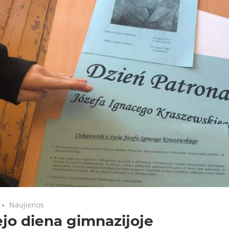
Naujienos
jo diena gimnazijoje