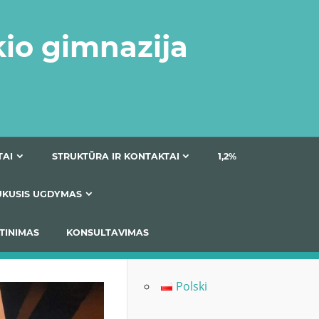
kio gimnazija
DOKUMENTAI
STRUKTŪRA IR KONTAKTAI
1
AS
ĮTRAUKUSIS UGDYMAS
IMAS / ĮSIVERTINIMAS
KONSULTAVIMAS
Polski