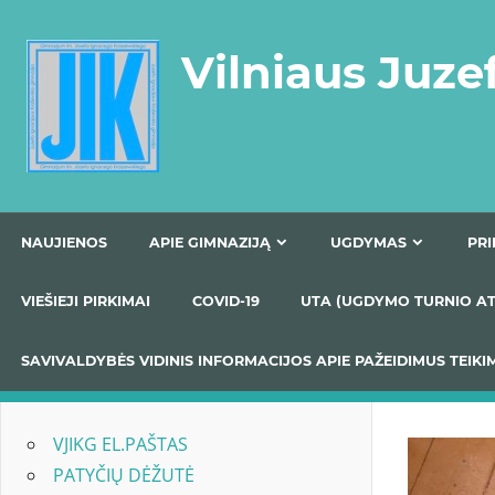
Skip
to
Vilniaus Juze
content
NAUJIENOS
APIE GIMNAZIJĄ
UGDYMAS
VIEŠIEJI PIRKIMAI
COVID-19
UTA (UGDYMO TUR
SAVIVALDYBĖS VIDINIS INFORMACIJOS APIE PAŽEIDIMU
VJIKG EL.PAŠTAS
PATYČIŲ DĖŽUTĖ