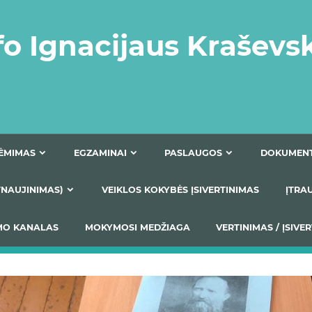
fo Ignacijaus Kraševs
PRIĖMIMAS
EGZAMINAI
PASLAUGOS
NIO ATNAUJINIMAS)
VEIKLOS KOKYBĖS ĮSIVERTINIM
S TEIKIMO KANALAS
MOKYMOSI MEDŽIAGA
VERTIN