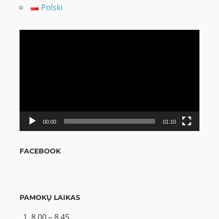
Polski
Video
grotuvas
00:00
01:10
FACEBOOK
PAMOKŲ LAIKAS
8.00 – 8.45