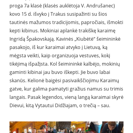
proga 7a klasė (klasės auklėtoja V. Andrušanec)
kovo 15 d. išvyko į Trakus susipažinti su šios
tautinės mažumos tradicijomis, papročiais, išmokti
kepti kibinus. Mokiniai aplankė trakiškę karaimę
Ingridą Špakovskają. Kavinės „Kiubėtė“ šeimininkė
pasakojo, iš kur karaimai atvyko į Lietuvą, ką
mėgsta veikti, kaip organizuoja vestuves, kokį
tikėjimą išpažįsta. Kol šeimininkė kalbėjo, mokinių
gaminti kibinai jau buvo iškepti. Jie buvo labai
skanūs. Kelionė baigėsi pasivaikščiojimu Karaimų
gatve, kur galima pamatyti gražius namus su trimis
langais. Pasak legendos, vieną langą karaimai skyrė
Dievui, kitą Vytautui Didžiajam, o trečią – sau.