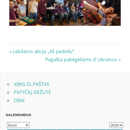
Navigacija
Previous
Labdaros akcija „Aš padedu“
Post:
Next
Pagalba pabėgėliams iš Ukrainos
tarp
Post:
įrašų
VJIKG EL.PAŠTAS
PATYČIŲ DĖŽUTĖ
ORAI