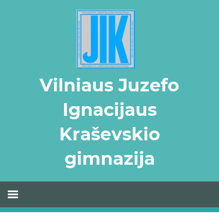
Skip
to
content
Vilniaus Juzefo
Ignacijaus
Kraševskio
gimnazija