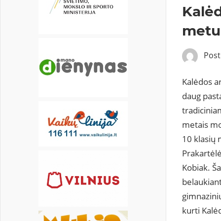
20
21
22
23
24
25
26
Kalėd
metu
27
28
29
30
31
Pos
Kalėdos a
daug pasta
tradicinia
metais mok
10 klasių 
Prakartėl
Kobiak. Ša
belaukiant
gimnazinių
kurti Kalė