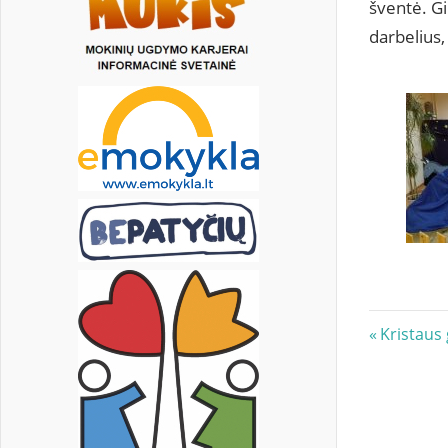
šventė. Gi
darbelius,
Navig
Previous
Kristaus
Post:
tarp
įrašų