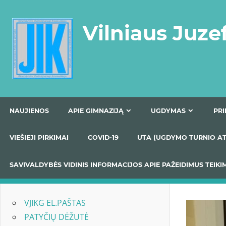
Skip
to
Vilniaus Juze
content
NAUJIENOS
APIE GIMNAZIJĄ
UGDYMAS
VIEŠIEJI PIRKIMAI
COVID-19
UTA (UGDYMO TUR
SAVIVALDYBĖS VIDINIS INFORMACIJOS APIE PAŽEIDIMU
VJIKG EL.PAŠTAS
PATYČIŲ DĖŽUTĖ