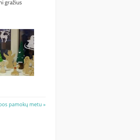
i gražius
kalbos pamokų metu