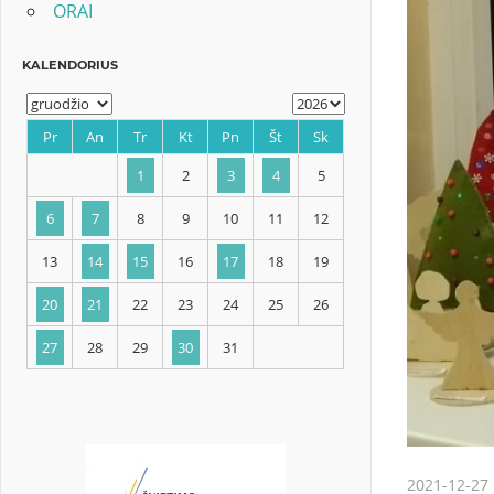
ORAI
KALENDORIUS
Pr
An
Tr
Kt
Pn
Št
Sk
1
2
3
4
5
6
7
8
9
10
11
12
13
14
15
16
17
18
19
2021-12-27