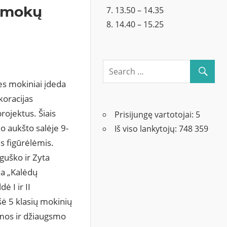
pamokų
13.50 – 14.35
14.40 – 15.25
es mokiniai įdeda
koracijas
rojektus. Šiais
Prisijungę vartotojai:
5
o aukšto salėje 9-
Iš viso lankytojų:
748 359
is figūrėlėmis.
guško ir Zyta
da „Kalėdų
ė I ir II
šė 5 klasių mokinių
umos ir džiaugsmo