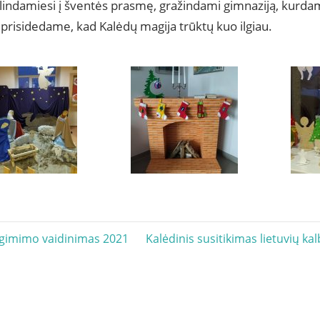
lindamiesi į šventės prasmę, gražindami gimnaziją, kurdam
 prisidedame, kad Kalėdų magija trūktų kuo ilgiau.
acija
Next
 gimimo vaidinimas 2021
Kalėdinis susitikimas lietuvių 
Post: