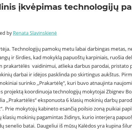
inis įkvėpimas technologijų 
ted by
Renata Slavinskienė
rtėja. Technologijų pamokų metu labai darbingas metas, n
ngų ir širdies, kad mokyklą papuoštų karpiniais, ruošia de
m prakartėlės vaidinimui, atlieka darbus parodai, pristato p
inių darbai ir idėjos pasklinda po skirtingus aukštus. Pirm
mokiniai surinko ,,Prakartėlę“, kuri buvo atnaujinta naujom
ės projektą koordinuoja technologijų mokytojai Zbignev Bo
lia ,,Prakartėlės“ eksponuota 6 klasių mokinių darbų paro
“. Prie mokytojų kabineto esančią poilsio zoną puikiai papild
 klasių mokinių pagamintas židinys, kurio interjerą papuo
dų senelio batai. Daugeliui iš mūsų Kalėdos yra kupina šil