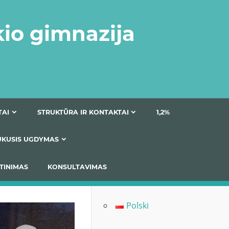
kio gimnazija
DOKUMENTAI
STRUKTŪRA IR KONTAKTAI
1
AS
ĮTRAUKUSIS UGDYMAS
IMAS / ĮSIVERTINIMAS
KONSULTAVIMAS
Polski