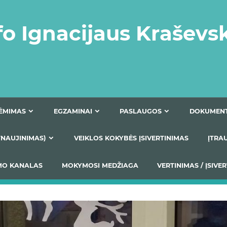
fo Ignacijaus Kraševs
PRIĖMIMAS
EGZAMINAI
PASLAUGOS
NIO ATNAUJINIMAS)
VEIKLOS KOKYBĖS ĮSIVERTINIM
S TEIKIMO KANALAS
MOKYMOSI MEDŽIAGA
VERTIN