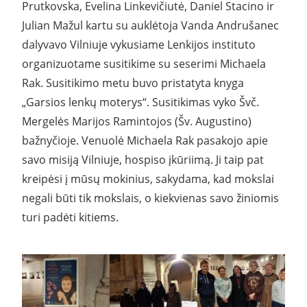
Prutkovska, Evelina Linkevičiutė, Daniel Stacino ir
Julian Mažul kartu su auklėtoja Vanda Andrušanec
dalyvavo Vilniuje vykusiame Lenkijos instituto
organizuotame susitikime su seserimi Michaela
Rak. Susitikimo metu buvo pristatyta knyga
„Garsios lenkų moterys“. Susitikimas vyko Švč.
Mergelės Marijos Ramintojos (Šv. Augustino)
bažnyčioje. Venuolė Michaela Rak pasakojo apie
savo misiją Vilniuje, hospiso įkūriimą. Ji taip pat
kreipėsi į mūsų mokinius, sakydama, kad mokslai
negali būti tik mokslais, o kiekvienas savo žiniomis
turi padėti kitiems.