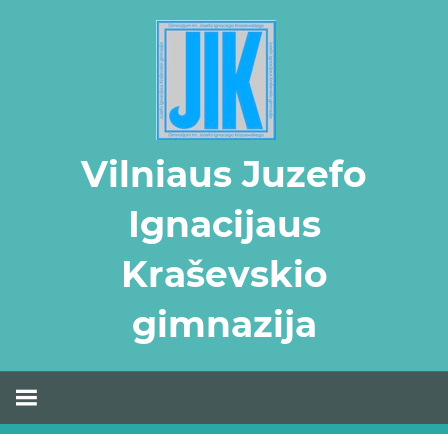
Skip
to
content
Vilniaus Juzefo
Ignacijaus
Kraševskio
gimnazija