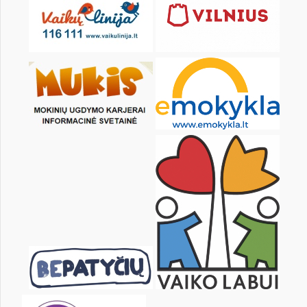
Pr
An
Tr
Kt
Pn
Št
1
2
3
4
6
7
8
9
10
11
13
14
15
16
17
18
20
21
22
23
24
25
27
28
29
30
31