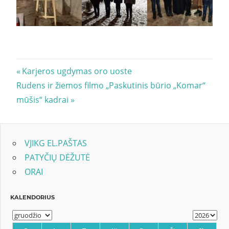
Navigacija
Previous
Karjeros ugdymas oro uoste
Next
Post:
Rudens ir žiemos filmo „Paskutinis būrio „Komar“
tarp
Post:
mūšis“ kadrai
įrašų
VJIKG EL.PAŠTAS
PATYČIŲ DĖŽUTĖ
ORAI