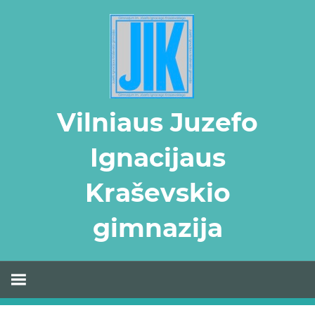
Skip
to
content
Vilniaus Juzefo
Ignacijaus
Kraševskio
gimnazija