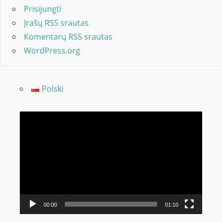
Prisijungti
Įrašų RSS srautas
Komentarų RSS srautas
WordPress.org
Polski
Video
grotuvas
00:00
01:10