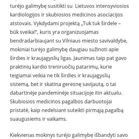
turėjo galimybę susitikti su Lietuvos intensyviosios
kardiologijos ir skubiosios medicinos asociacijos
atstovais. Vykdydami projektą „Tuk tuk širdele –
būk sveika!“, kuris yra organizuojamas
bendradarbiaujant su Vilniaus miesto savivaldybe,
mokiniai turėjo galimybę daugiau sužinoti apie
širdies ir kraujagyslių ligas. Jaunimas taip pat gavo
praktinių kardio treniruočių patarimų, kurie
teigiamai veikia ne tik širdies ir kraujagyslių
sistemą, bet ir skatina geresnę savijautą, o tai
dabartinėje pandeminėje situacijoje itin aktualu.
Skubiosios medicinos pagalbos darbuotojai
pristatė, kaip nedelsiant suteikti pirmąją pagalbą
suaugusiems ir vaikams.
Kiekvienas mokinys turėjo galimybę išbandyti savo