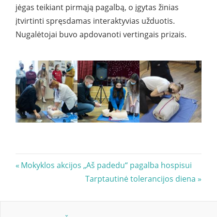
jėgas teikiant pirmąją pagalbą, o įgytas žinias
įtvirtinti spręsdamas interaktyvias užduotis.
Nugalėtojai buvo apdovanoti vertingais prizais.
Navigacija
Previous
Mokyklos akcijos „Aš padedu“ pagalba hospisui
Post:
Next
Tarptautinė tolerancijos diena
tarp
Post:
įrašų