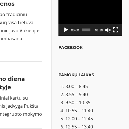
ienos
Video
grotuvas
po tradiciniu
urį visa Lietuva
inicijavo Vokietijos
00:00
01:10
s ambasada
FACEBOOK
PAMOKŲ LAIKAS
mo diena
8.00 – 8.45
tyje
8.55 – 9.40
iniai kartu su
9.50 – 10.35
mis Jadvyga Pukšta
10.55 – 11.40
e integruoto mokymo
12.00 – 12.45
12.55 – 13.40