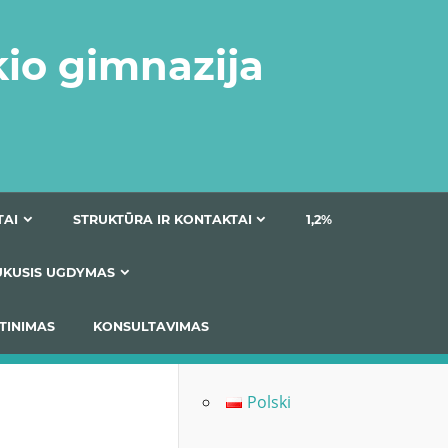
kio gimnazija
DOKUMENTAI
STRUKTŪRA IR KONTAKTAI
1
AS
ĮTRAUKUSIS UGDYMAS
IMAS / ĮSIVERTINIMAS
KONSULTAVIMAS
Polski