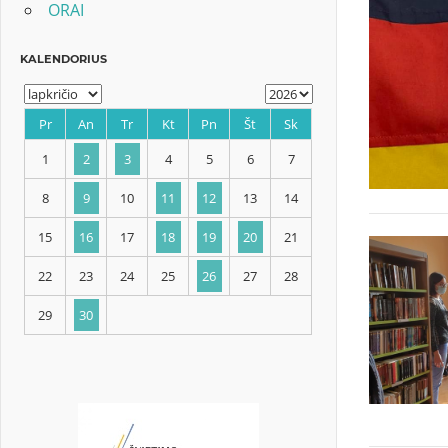
ORAI
KALENDORIUS
Pr
An
Tr
Kt
Pn
Št
Sk
1
2
3
4
5
6
7
8
9
10
11
12
13
14
15
16
17
18
19
20
21