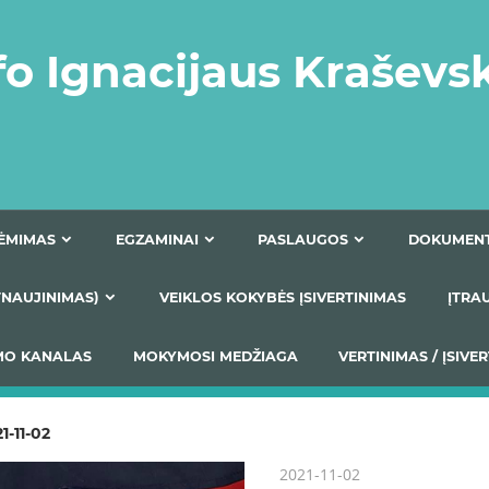
fo Ignacijaus Kraševs
PRIĖMIMAS
EGZAMINAI
PASLAUGOS
NIO ATNAUJINIMAS)
VEIKLOS KOKYBĖS ĮSIVERTINIM
S TEIKIMO KANALAS
MOKYMOSI MEDŽIAGA
VERTIN
1-11-02
2021-11-02