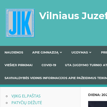
Skip
to
Vilniaus Juze
content
NAUJIENOS
APIE GIMNAZIJĄ
UGDYMAS
VIEŠIEJI PIRKIMAI
COVID-19
UTA (UGDYMO TUR
SAVIVALDYBĖS VIDINIS INFORMACIJOS APIE PAŽEIDIMU
DIENA:
202
VJIKG EL.PAŠTAS
PATYČIŲ DĖŽUTĖ