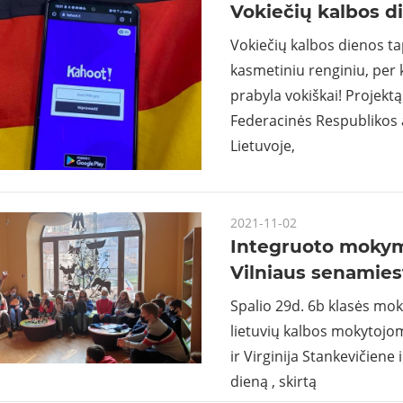
Vokiečių kalbos d
Vokiečių kalbos dienos ta
kasmetiniu renginiu, per k
prabyla vokiškai! Projektą 
Federacinės Respubliko
Lietuvoje,
2021-11-02
Integruoto moky
Vilniaus senamies
Spalio 29d. 6b klasės mok
lietuvių kalbos mokytojo
ir Virginija Stankevičien
dieną , skirtą