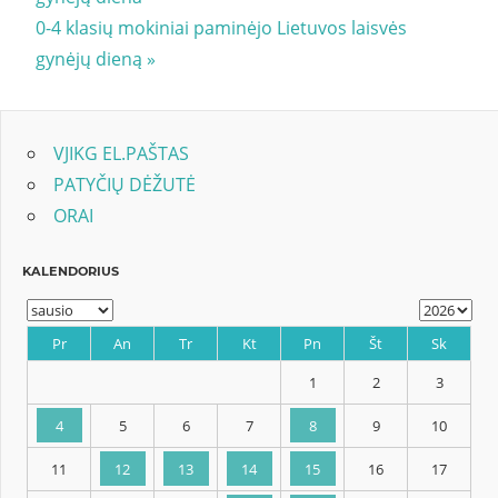
tarp
Next
0-4 klasių mokiniai paminėjo Lietuvos laisvės
įrašų
Post:
gynėjų dieną
VJIKG EL.PAŠTAS
PATYČIŲ DĖŽUTĖ
ORAI