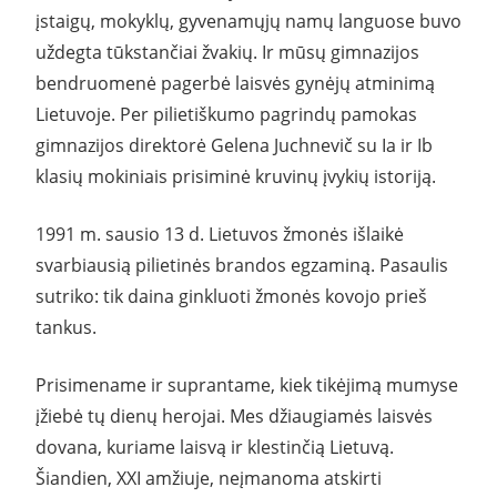
įstaigų, mokyklų, gyvenamųjų namų languose buvo
uždegta tūkstančiai žvakių. Ir mūsų gimnazijos
bendruomenė pagerbė laisvės gynėjų atminimą
Lietuvoje. Per pilietiškumo pagrindų pamokas
gimnazijos direktorė Gelena Juchnevič su Ia ir Ib
klasių mokiniais prisiminė kruvinų įvykių istoriją.
1991 m. sausio 13 d. Lietuvos žmonės išlaikė
svarbiausią pilietinės brandos egzaminą. Pasaulis
sutriko: tik daina ginkluoti žmonės kovojo prieš
tankus.
Prisimename ir suprantame, kiek tikėjimą mumyse
įžiebė tų dienų herojai. Mes džiaugiamės laisvės
dovana, kuriame laisvą ir klestinčią Lietuvą.
Šiandien, XXI amžiuje, neįmanoma atskirti