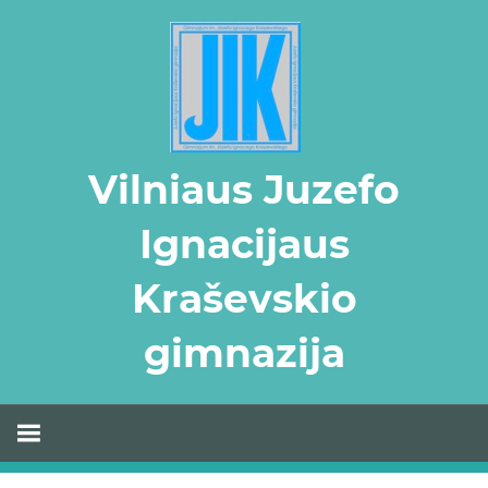
Skip
to
content
Vilniaus Juzefo
Ignacijaus
Kraševskio
gimnazija