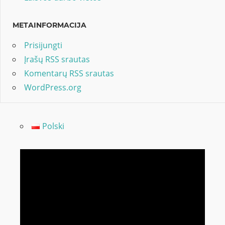
METAINFORMACIJA
Prisijungti
Įrašų RSS srautas
Komentarų RSS srautas
WordPress.org
Polski
Video
grotuvas