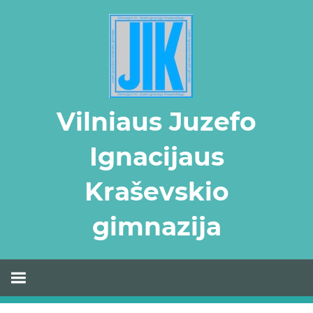
Skip
to
content
Vilniaus Juzefo
Ignacijaus
Kraševskio
gimnazija