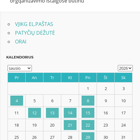
orgqanizavimo istaigose butinu
VJIKG EL.PAŠTAS
PATYČIŲ DĖŽUTĖ
ORAI