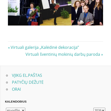
Navigacija
Previous
Virtuali galerija „Kalėdinė dekoracija”
Post:
Next
Virtuali šventinių mokinių darbų paroda
tarp
Post:
įrašų
VJIKG EL.PAŠTAS
PATYČIŲ DĖŽUTĖ
ORAI