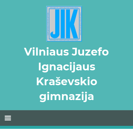
Skip
to
content
Vilniaus Juzefo
Ignacijaus
Kraševskio
gimnazija