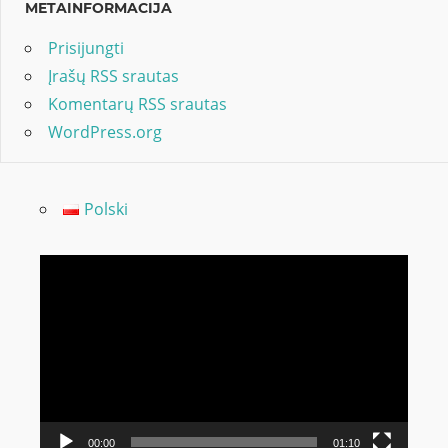
METAINFORMACIJA
Prisijungti
Įrašų RSS srautas
Komentarų RSS srautas
WordPress.org
Polski
Video
grotuvas
00:00
01:10