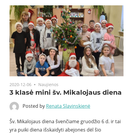
2020-12-06
Naujienos
3 klasė mini šv. Mikalojaus diena
Posted by
Renata Slavinskienė
Šv. Mikalojaus diena švenčiame gruodžio 6 d. ir tai
yra puiki diena išskaidyti abejones dėl šio