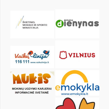
KALENDORIUS
Pr
An
Tr
Kt
Pn
Št
1
2
3
4
5
7
8
9
10
11
12
14
15
16
17
18
19