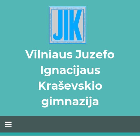
Skip
to
content
Vilniaus Juzefo
Ignacijaus
Kraševskio
gimnazija