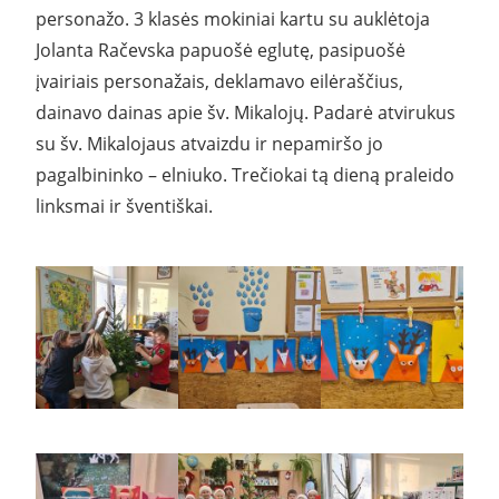
personažo. 3 klasės mokiniai kartu su auklėtoja
Jolanta Račevska papuošė eglutę, pasipuošė
įvairiais personažais, deklamavo eilėraščius,
dainavo dainas apie šv. Mikalojų. Padarė atvirukus
su šv. Mikalojaus atvaizdu ir nepamiršo jo
pagalbininko – elniuko. Trečiokai tą dieną praleido
linksmai ir šventiškai.