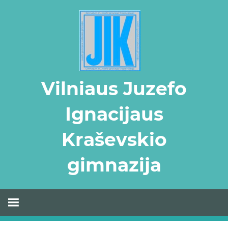
Skip
to
content
Vilniaus Juzefo
Ignacijaus
Kraševskio
gimnazija