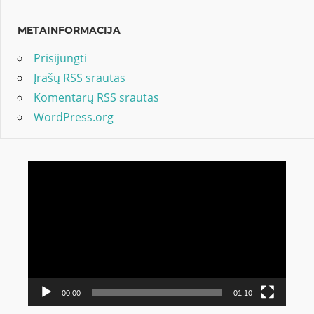
METAINFORMACIJA
Prisijungti
Įrašų RSS srautas
Komentarų RSS srautas
WordPress.org
Video
grotuvas
00:00
01:10