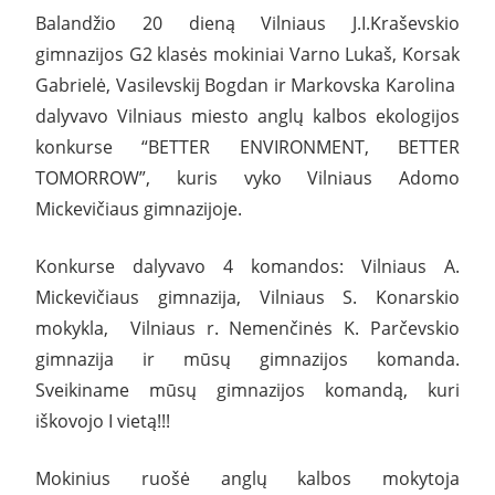
Balandžio 20 dieną Vilniaus J.I.Kraševskio
gimnazijos G2 klasės mokiniai Varno Lukaš, Korsak
Gabrielė, Vasilevskij Bogdan ir Markovska Karolina
dalyvavo Vilniaus miesto anglų kalbos ekologijos
konkurse “BETTER ENVIRONMENT, BETTER
TOMORROW”, kuris vyko Vilniaus Adomo
Mickevičiaus gimnazijoje.
Konkurse dalyvavo 4 komandos: Vilniaus A.
Mickevičiaus gimnazija, Vilniaus S. Konarskio
mokykla, Vilniaus r. Nemenčinės K. Parčevskio
gimnazija ir mūsų gimnazijos komanda.
Sveikiname mūsų gimnazijos komandą, kuri
iškovojo I vietą!!!
Mokinius ruošė anglų kalbos mokytoja