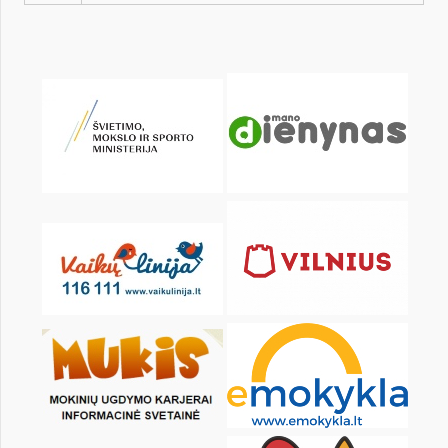
KALENDORIUS
Pr
An
Tr
Kt
Pn
Št
2
3
4
5
6
7
9
10
11
12
13
14
16
17
18
19
20
21