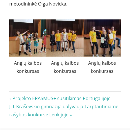
metodininkė Olga Novicka.
Anglų kalbos
Anglų kalbos
Anglų kalbos
konkursas
konkursas
konkursas
Navigacija
Previous
Projekto ERASMUS+ susitikimas Portugalijoje
Next
Post:
J. I. Kraševskio gimnazija dalyvauja Tarptautiniame
tarp
Post:
rašybos konkurse Lenkijoje
įrašų