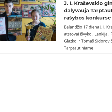
J. I. Kraševskio g
dalyvauja Tarptau
rašybos konkurse 
Balandžio 17 diena J. I. K
atstovai išvyko į Lenkiją į 
Glazko ir Tomaš Sidorovi
Tarptautiniame