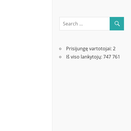
Prisijungę vartotojai:
2
Iš viso lankytojų:
747 761