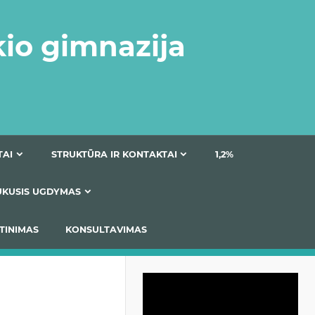
kio gimnazija
DOKUMENTAI
STRUKTŪRA IR KONTAKTAI
1
AS
ĮTRAUKUSIS UGDYMAS
IMAS / ĮSIVERTINIMAS
KONSULTAVIMAS
Video
grotuvas