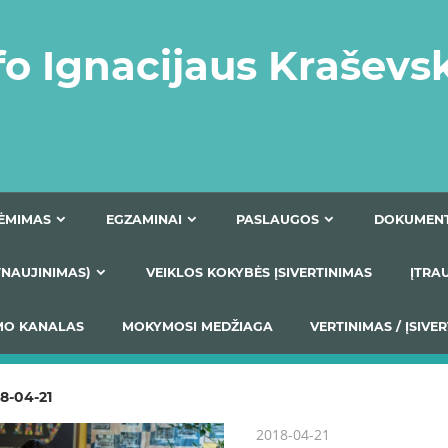
fo Ignacijaus Kraševs
PRIĖMIMAS
EGZAMINAI
PASLAUGOS
NIO ATNAUJINIMAS)
VEIKLOS KOKYBĖS ĮSIVERTINIM
S TEIKIMO KANALAS
MOKYMOSI MEDŽIAGA
VERTIN
8-04-21
2018-04-21