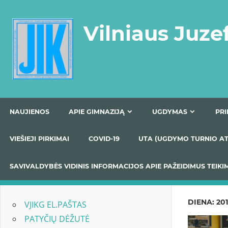
Skip
to
Vilniaus Juze
content
NAUJIENOS
APIE GIMNAZIJĄ
UGDYMAS
VIEŠIEJI PIRKIMAI
COVID-19
UTA (UGDYMO TUR
SAVIVALDYBĖS VIDINIS INFORMACIJOS APIE PAŽEIDIMU
DIENA:
201
VJIKG EL.PAŠTAS
PATYČIŲ DĖŽUTĖ