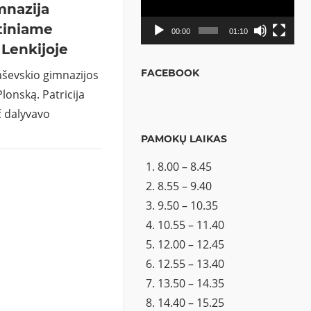
imnazija
tiniame
00:00
01:10
Lenkijoje
FACEBOOK
raševskio gimnazijos
Plonską. Patricija
č dalyvavo
PAMOKŲ LAIKAS
8.00 – 8.45
8.55 – 9.40
9.50 – 10.35
10.55 – 11.40
12.00 – 12.45
12.55 – 13.40
13.50 – 14.35
14.40 – 15.25