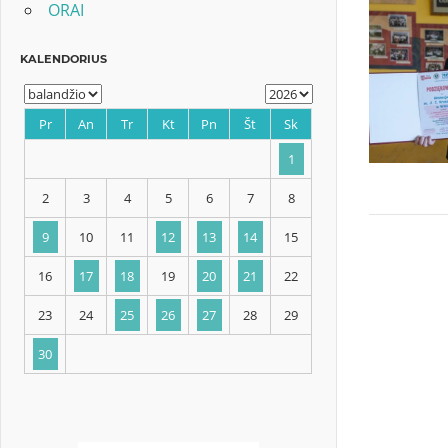
ORAI
KALENDORIUS
Pr
An
Tr
Kt
Pn
Št
Sk
1
2
3
4
5
6
7
8
9
10
11
12
13
14
15