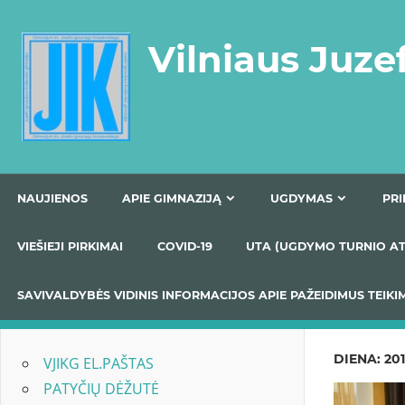
Skip
to
Vilniaus Juze
content
NAUJIENOS
APIE GIMNAZIJĄ
UGDYMAS
VIEŠIEJI PIRKIMAI
COVID-19
UTA (UGDYMO TUR
SAVIVALDYBĖS VIDINIS INFORMACIJOS APIE PAŽEIDIMU
DIENA:
201
VJIKG EL.PAŠTAS
PATYČIŲ DĖŽUTĖ