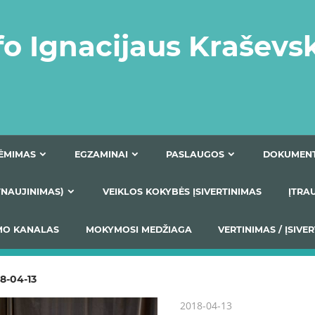
fo Ignacijaus Kraševs
PRIĖMIMAS
EGZAMINAI
PASLAUGOS
NIO ATNAUJINIMAS)
VEIKLOS KOKYBĖS ĮSIVERTINIM
S TEIKIMO KANALAS
MOKYMOSI MEDŽIAGA
VERTIN
8-04-13
2018-04-13