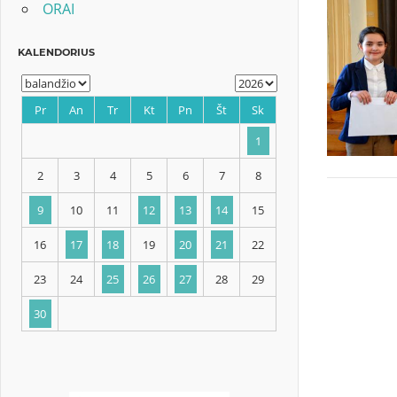
ORAI
KALENDORIUS
Pr
An
Tr
Kt
Pn
Št
Sk
1
2
3
4
5
6
7
8
9
10
11
12
13
14
15