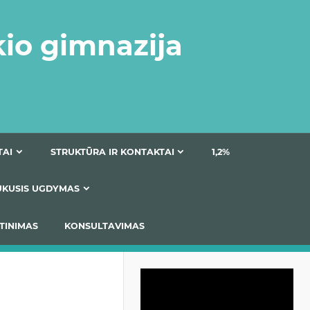
kio gimnazija
DOKUMENTAI
STRUKTŪRA IR KONTAKTAI
1
AS
ĮTRAUKUSIS UGDYMAS
IMAS / ĮSIVERTINIMAS
KONSULTAVIMAS
Video
grotuvas