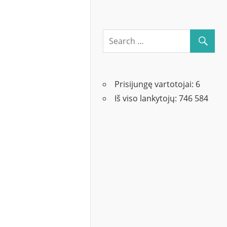
Prisijungę vartotojai:
6
Iš viso lankytojų:
746 584