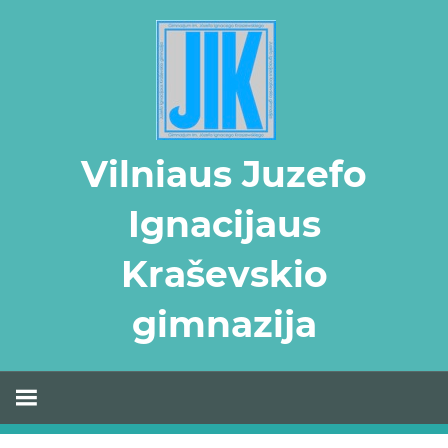
Skip
to
content
Vilniaus Juzefo
Ignacijaus
Kraševskio
gimnazija