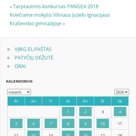
Navigacija
Previous
Tarptautinis konkursas PANGEA 2018
Next
Post:
Kviečiame mokytis Vilniaus Juzefo Ignacijaus
tarp
Post:
Kraševskio gimnazijoje
įrašų
VJIKG EL.PAŠTAS
PATYČIŲ DĖŽUTĖ
ORAI