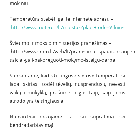
mokinių.
Temperatūrą stebėti galite internete adresu –
http://www.meteo.lt/lt/miestas?placeCode=Vilnius
Švietimo ir mokslo ministerijos pranešimas –
http://www.smm.lt/web/lt/pranesimai_spaudai/naujieno
salciai-gali-pakoreguoti-mokymo-istaigu-darba
Suprantame, kad skirtingose vietose temperatūra
labai skiriasi, todėl tėvelių, nusprendusių nevesti
vaikų į mokyklą, prašome elgtis taip, kaip jiems
atrodo yra teisingiausia.
Nuoširdžiai dėkojame už Jūsų supratimą bei
bendradarbiavimą!