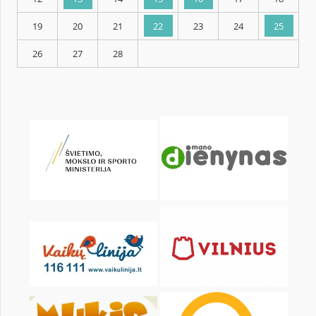
KALENDORIUS
Pr
An
Tr
Kt
Pn
Št