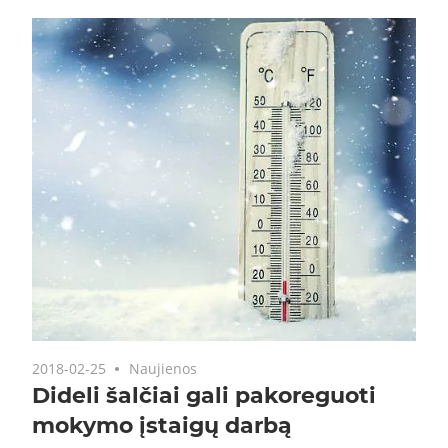
2018-02-25
Naujienos
Dideli šalčiai gali pakoreguoti
mokymo įstaigų darbą