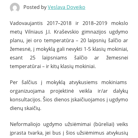
Posted by
Veslava Doveiko
Vadovaujantis 2017–2018 ir 2018–2019 mokslo
metų Vilniaus J.I. Kraševskio gimnazijos ugdymo
planu, jei oro temperatūra – 20 laipsnių šalčio ar
žemesnė, į mokyklą gali nevykti 1-5 klasių mokiniai,
esant 25 laipsniams šalčio ar žemesnei
temperatūrai – ir kitų klasių mokiniai.
Per šalčius į mokyklą atvykusiems mokiniams
organizuojama projektinė veikla ir/ar dalykų
konsultacijos. Šios dienos įskaičiuojamos į ugdymo
dienų skaičių.
Neformaliojo ugdymo užsiėmimai (būreliai) veiks
įprasta tvarka, jei bus į šios užsiėmimus atvykusių