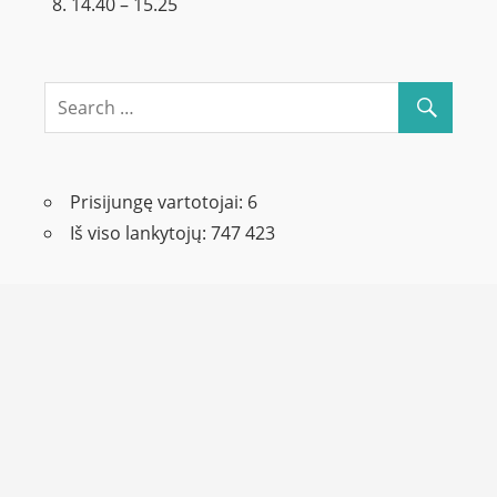
14.40 – 15.25
Prisijungę vartotojai:
6
Iš viso lankytojų:
747 423