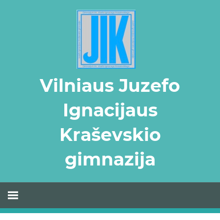
Skip
to
content
Vilniaus Juzefo
Ignacijaus
Kraševskio
gimnazija