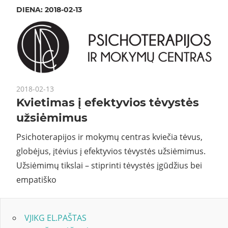
DIENA:
2018-02-13
2018-02-13
Kvietimas į efektyvios tėvystės
užsiėmimus
Psichoterapijos ir mokymų centras kviečia tėvus,
globėjus, įtėvius į efektyvios tėvystės užsiėmimus.
Užsiėmimų tikslai – stiprinti tėvystės įgūdžius bei
empatiško
VJIKG EL.PAŠTAS