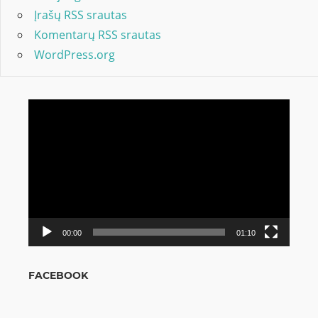
Įrašų RSS srautas
Komentarų RSS srautas
WordPress.org
Video
grotuvas
00:00
01:10
FACEBOOK