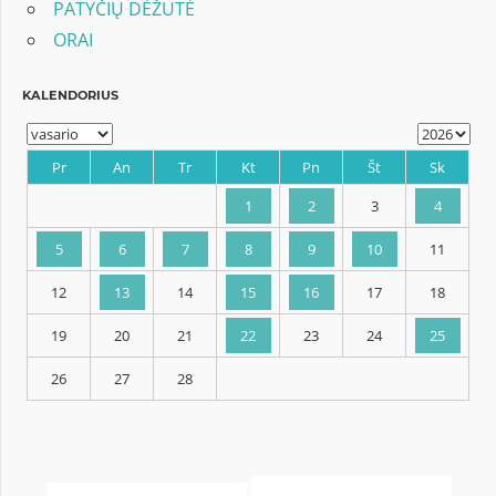
PATYČIŲ DĖŽUTĖ
ORAI
KALENDORIUS
Pr
An
Tr
Kt
Pn
Št