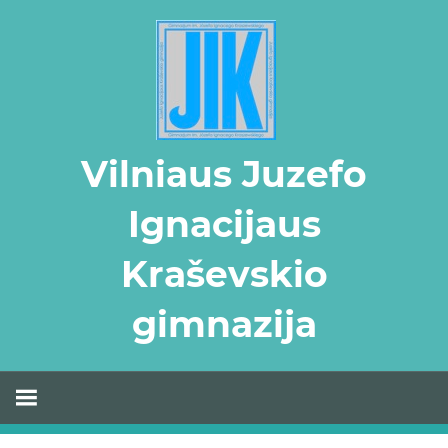
Skip
to
content
Vilniaus Juzefo
Ignacijaus
Kraševskio
gimnazija