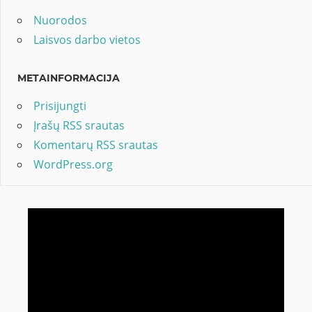
Nuorodos
Laisvos darbo vietos
METAINFORMACIJA
Prisijungti
Įrašų RSS srautas
Komentarų RSS srautas
WordPress.org
Video
grotuvas