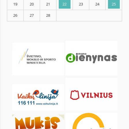
KALENDORIUS
Pr
An
Tr
Kt
Pn
Št
1
2
3
5
6
7
8
9
10
12
13
14
15
16
17
19
20
21
22
23
24
26
27
28