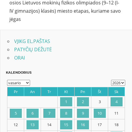
osios Lietuvos mokinių fizikos olimpiados (9–12 (I-
IV gimnazijos) klasės) miesto etapas, kuriame savo
jėgas
VJIKG EL.PAŠTAS
PATYČIŲ DĖŽUTĖ
ORAI