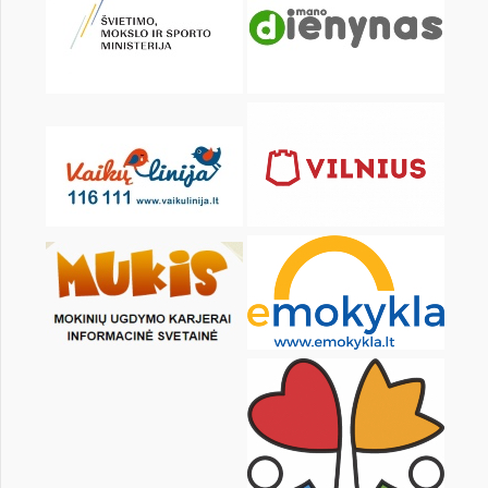
Pr
An
Tr
Kt
Pn
Št
1
2
3
5
6
7
8
9
10
12
13
14
15
16
17
19
20
21
22
23
24
26
27
28