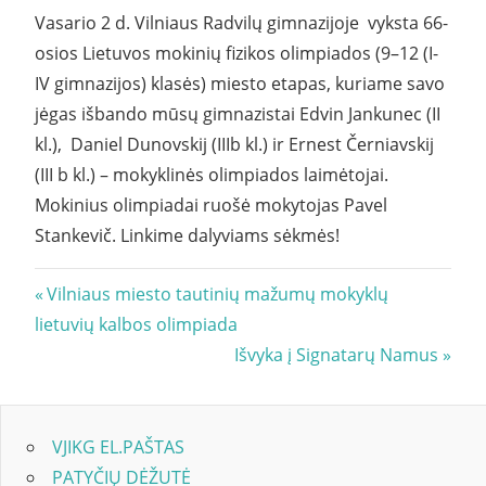
Vasario 2 d. Vilniaus Radvilų gimnazijoje vyksta 66-
osios Lietuvos mokinių fizikos olimpiados (9–12 (I-
IV gimnazijos) klasės) miesto etapas, kuriame savo
jėgas išbando mūsų gimnazistai Edvin Jankunec (II
kl.), Daniel Dunovskij (IIIb kl.) ir Ernest Černiavskij
(III b kl.) – mokyklinės olimpiados laimėtojai.
Mokinius olimpiadai ruošė mokytojas Pavel
Stankevič. Linkime dalyviams sėkmės!
Navigacija
Previous
Vilniaus miesto tautinių mažumų mokyklų
Post:
lietuvių kalbos olimpiada
tarp
Next
Išvyka į Signatarų Namus
įrašų
Post:
VJIKG EL.PAŠTAS
PATYČIŲ DĖŽUTĖ