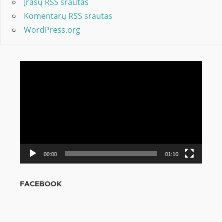
Įrašų RSS srautas
Komentarų RSS srautas
WordPress.org
Video
grotuvas
00:00
01:10
FACEBOOK