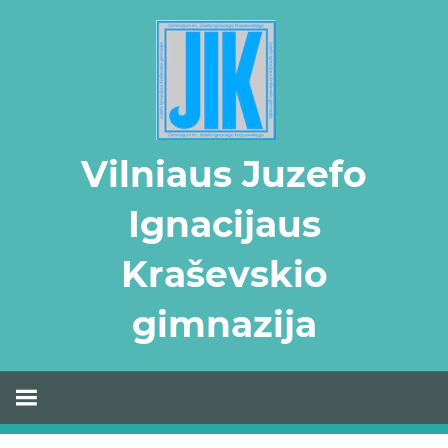
Skip
to
content
Vilniaus Juzefo
Ignacijaus
Kraševskio
gimnazija