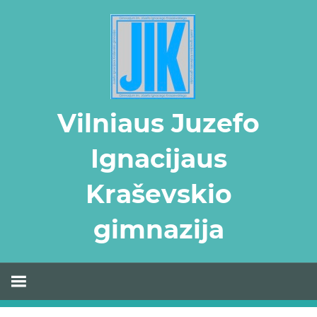
Skip
to
content
Vilniaus Juzefo
Ignacijaus
Kraševskio
gimnazija