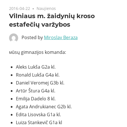
2016-04-22
Naujienos
Vilniaus m. žaidynių kroso
estafečių varžybos
Posted by
Miroslav Beraza
ūsų gimnazijos komanda:
M
Aleks Lukša G2a kl.
Ronald Lukša G4a kl.
Daniel Veromej G3b kl.
Artūr Štura G4a kl.
Emilija Dadelo 8 kl.
Agata Andrukianec G2b kl.
Edita Lisovska G1a kl.
Luiza Stankevič G1a kl