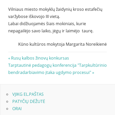
Vilniaus miesto mokyklų žaidynių kroso estafečių
varžybose iškovojo III vietą.
Labai didžiuojamės šiais mokiniais, kurie
nepagailėjo savo laiko, jėgų ir laimėjo taurę.
Kūno kultūros mokytoja Margarita Noreikienė
Navigacija
Previous
Rusų kalbos žinovų konkursas
Next
Post:
Tarptautinė pedagogų konferencija "Tarpkultūrinio
tarp
Post:
bendradarbiavimo įtaka ugdymo procesui"
įrašų
VJIKG EL.PAŠTAS
PATYČIŲ DĖŽUTĖ
ORAI