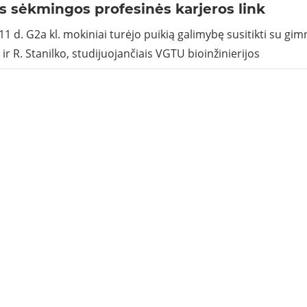
is sėkmingos profesinės karjeros link
11 d. G2a kl. mokiniai turėjo puikią galimybę susitikti su gim
ir R. Stanilko, studijuojančiais VGTU bioinžinierijos