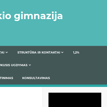
kio gimnazija
DOKUMENTAI
STRUKTŪRA IR KONTAKTAI
1
AS
ĮTRAUKUSIS UGDYMAS
IMAS / ĮSIVERTINIMAS
KONSULTAVIMAS
Video
grotuvas