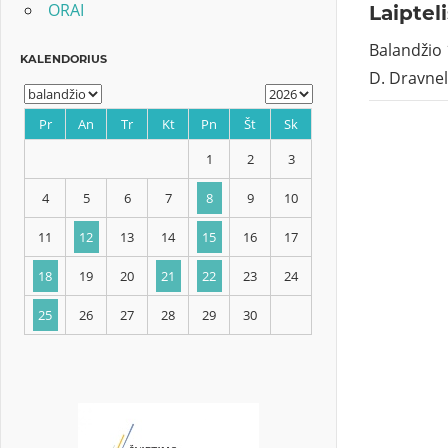
ORAI
Laiptel
Balandžio 
D. Dravnel 
KALENDORIUS
Pr
An
Tr
Kt
Pn
Št
Sk
1
2
3
4
5
6
7
8
9
10
11
12
13
14
15
16
17