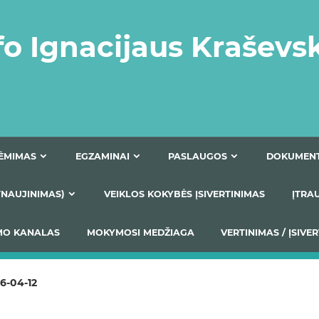
fo Ignacijaus Kraševs
PRIĖMIMAS
EGZAMINAI
PASLAUGOS
NIO ATNAUJINIMAS)
VEIKLOS KOKYBĖS ĮSIVERTINIM
S TEIKIMO KANALAS
MOKYMOSI MEDŽIAGA
VERTIN
6-04-12