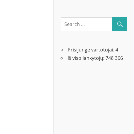
Prisijungę vartotojai:
4
Iš viso lankytojų:
748 366