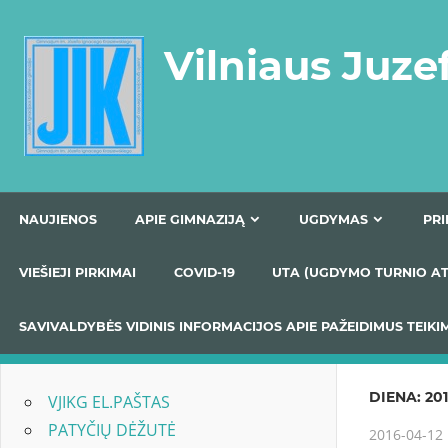
Skip
to
Vilniaus Juze
content
NAUJIENOS
APIE GIMNAZIJĄ
UGDYMAS
VIEŠIEJI PIRKIMAI
COVID-19
UTA (UGDYMO TUR
SAVIVALDYBĖS VIDINIS INFORMACIJOS APIE PAŽEIDIMU
DIENA:
201
VJIKG EL.PAŠTAS
PATYČIŲ DĖŽUTĖ
2016-04-12