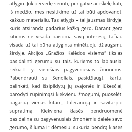
atlygio. Juk pervedę senutę per gatvę ar iškėlę katę
iš medžio, mes nesitikime už tai būti apdovanoti
kažkuo materialiu. Tas atlygis – tai jausmas širdyje,
kuris atsiranda padarius kažką gero. Darant gera
kitiems ne visada paisoma savų interesų, tačiau
visada už tai būna atlyginta minėtuoju džiaugsmu
širdyje. Akcijos „Gražios Kalėdos visiems“ tikslas
pasidalinti gerumu su tais, kuriems to labiausiai
reikia.T. y. vienišiais pagyvenusiais žmonėms.
Pabendrauti su Senoliais, pasidžiaugti kartu,
palinkėti, kad išsipildytų jų svajonės ir lūkesčiai,
parodyti rūpinimąsi kiekvienu žmogumi, puoselėti
pagarbą vienas kitam, toleranciją ir savitarpio
supratimą. Kiekviena klasės bendruomenė
pasidalina su pagyvenusiais žmonėmis dalele savo
gerumo, šiluma ir dėmesiu: sukuria bendrą klasės