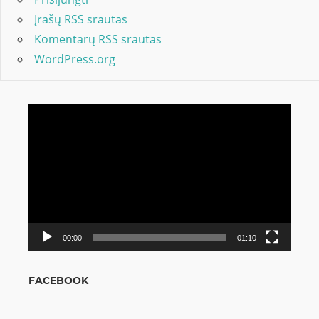
Įrašų RSS srautas
Komentarų RSS srautas
WordPress.org
Video
grotuvas
00:00
01:10
FACEBOOK