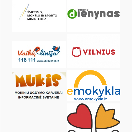
KALENDORIUS
Pr
An
Tr
Kt
Pn
Št
2
3
4
5
6
7
9
10
11
12
13
14
16
17
18
19
20
21
23
24
25
26
27
28
30