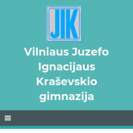
Skip
to
content
Vilniaus Juzefo
Ignacijaus
Kraševskio
gimnazija