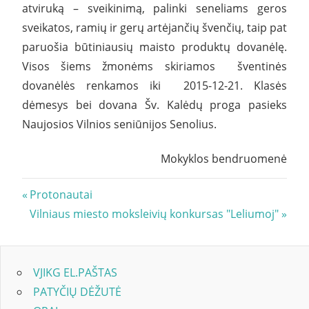
atviruką – sveikinimą, palinki
seneliams
geros
sveikatos, ramių ir gerų artėjančių švenčių, taip pat
paruošia būtiniausių maisto produktų dovanėlę.
Visos šiems žmonėms skiriamos šventinės
dovanėlės renkamos iki 2015-12-21. Klasės
dėmesys bei dovana Šv. Kalėdų proga pasieks
Naujosios Vilnios seniūnijos Senolius.
Mokyklos bendruomenė
Navigacija
Previous
Protonautai
Post:
Next
Vilniaus miesto moksleivių konkursas "Leliumoj"
tarp
Post:
įrašų
VJIKG EL.PAŠTAS
PATYČIŲ DĖŽUTĖ