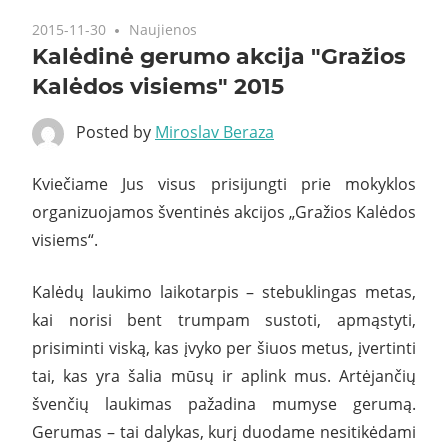
2015-11-30
Naujienos
Kalėdinė gerumo akcija "Gražios
Kalėdos visiems" 2015
Posted by
Miroslav Beraza
Kviečiame Jus visus prisijungti prie mokyklos
organizuojamos šventinės akcijos „Gražios Kalėdos
visiems“.
Kalėdų laukimo laikotarpis – stebuklingas metas,
kai norisi bent trumpam sustoti, apmąstyti,
prisiminti viską, kas įvyko per šiuos metus, įvertinti
tai, kas yra šalia mūsų ir aplink mus. Artėjančių
švenčių laukimas pažadina mumyse gerumą.
Gerumas – tai dalykas, kurį duodame nesitikėdami