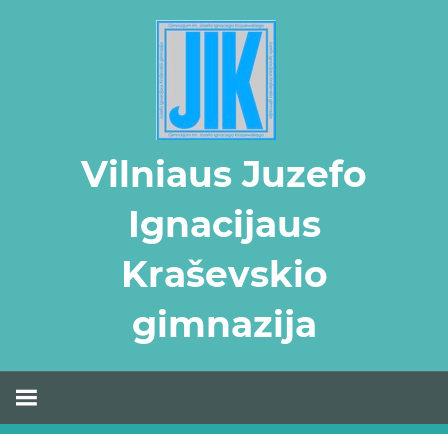
Skip
to
content
Vilniaus Juzefo
Ignacijaus
Kraševskio
gimnazija