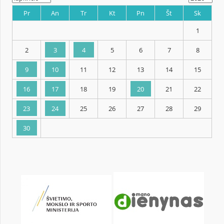
KALENDORIUS
Pr
An
Tr
Kt
Pn
Št
2
3
4
5
6
7
9
10
11
12
13
14
16
17
18
19
20
21