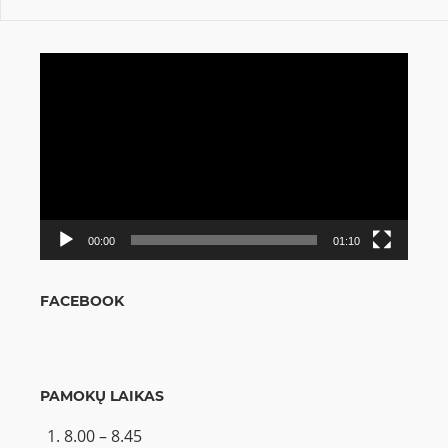
Video
grotuvas
00:00
01:10
FACEBOOK
PAMOKŲ LAIKAS
8.00 – 8.45