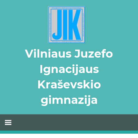
Skip
to
content
Vilniaus Juzefo
Ignacijaus
Kraševskio
gimnazija