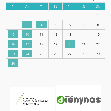
KALENDORIUS
Pr
An
Tr
Kt
Pn
Št
2
3
4
5
6
7
9
10
11
12
13
14
16
17
18
19
20
21