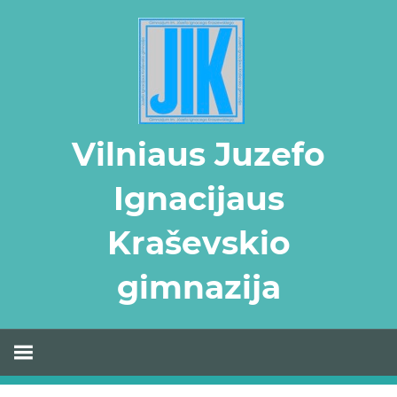
Skip
to
content
Vilniaus Juzefo
Ignacijaus
Kraševskio
gimnazija