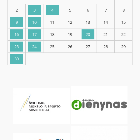
KALENDORIUS
Pr
An
Tr
Kt
Pn
Št
2
3
4
5
6
7
9
10
11
12
13
14