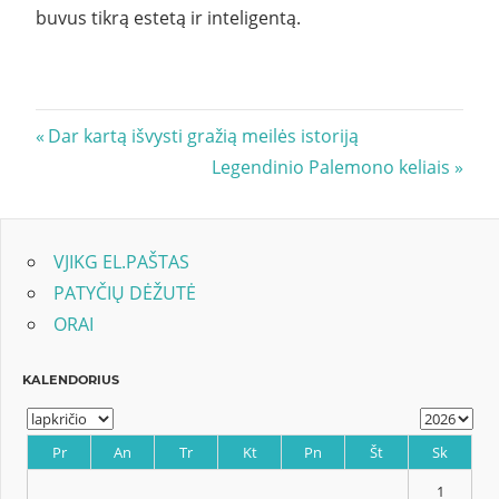
buvus tikrą estetą ir inteligentą.
Navigacija
Previous
Dar kartą išvysti gražią meilės istoriją
Post:
Next
Legendinio Palemono keliais
tarp
Post:
įrašų
VJIKG EL.PAŠTAS
PATYČIŲ DĖŽUTĖ
ORAI