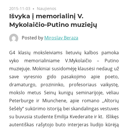
2015-11-03
Naujienos
Išvyka į memorialinį V.
Mykolaičio-Putino muziejų
Posted by
Miroslav Beraza
G4 klasių moksleiviams lietuvių kalbos pamoka
vyko memorialiniame V.Mykolaičio – Putino
muziejuje. Mokiniai susidomėję klausėsi nedaug už
save vyresnio gido pasakojimo apie poeto,
dramaturgo, prozininko, profesoriaus vaikystę,
mokslo metus Seinų kunigų seminarijoje, vėliau
Peterburge ir Miunchene, apie romano ,,Altorių
šešėly“ sukūrimo istoriją bei skandalingas vestuves
su buvusia studente Emilija Kvederaite ir kt. Išlikęs
autentiškas rašytojo buto interjeras liudijo kūrėją